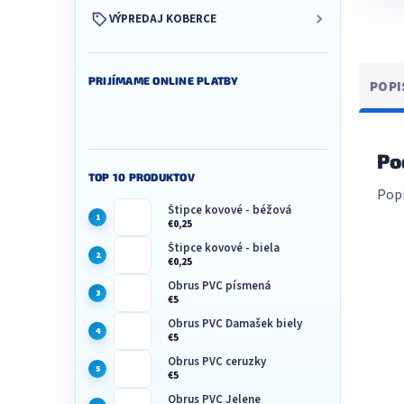
VÝPREDAJ KOBERCE
PRIJÍMAME ONLINE PLATBY
POPI
Po
TOP 10 PRODUKTOV
Popi
Štipce kovové - béžová
€0,25
Štipce kovové - biela
€0,25
Obrus PVC písmená
€5
Obrus PVC Damašek biely
€5
Obrus PVC ceruzky
€5
Obrus PVC Jelene