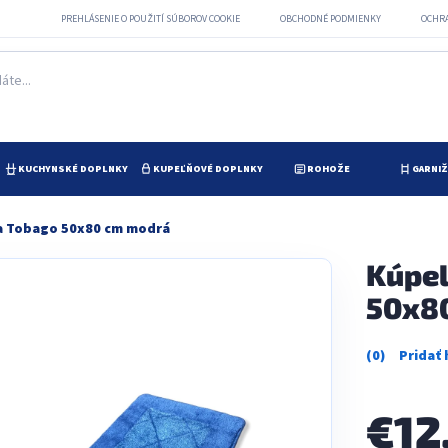
PREHLÁSENIE O POUŽITÍ SÚBOROV COOKIE
OBCHODNÉ PODMIENKY
OCHR
KUCHYNSKÉ DOPLNKY
KUPEĽŇOVÉ DOPLNKY
ROHOŽE
GARNI
a Tobago 50x80 cm modrá
Kúpel
50x8
Priemerné
hodnotenie
produktu
je
€12
0,0
z