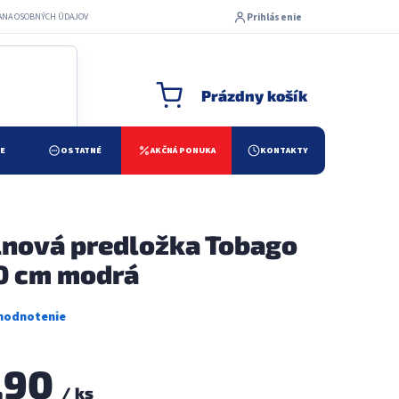
Prihlásenie
ANA OSOBNÝCH ÚDAJOV
Prázdny košík
NÁKUPNÝ KOŠÍK
ŽE
OSTATNÉ
AKČNÁ PONUKA
KONTAKTY
nová predložka Tobago
0 cm modrá
,90
/ ks