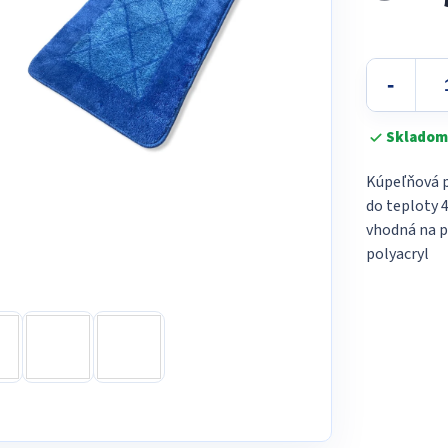
5
Jednotková
hviezdičiek.
cena:
Skladom
Kúpeľňová p
do teploty 
vhodná na p
polyacryl