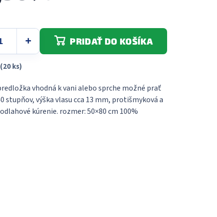
PRIDAŤ DO KOŠÍKA
(20 ks)
redložka vhodná k vani alebo sprche možné prať
40 stupňov, výška vlasu cca 13 mm, protišmyková a
odlahové kúrenie. rozmer: 50×80 cm 100%