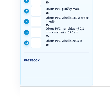
€5
Obrus PVC guličky malé
€5
Obrus PVC Mirella 180 A srdce
hnedé
€5
Obrus PVC - priehľadný 0,1
mm - metráž š. 140 cm
€5
Obrus PVC Mirella 2005 D
€5
FACEBOOK
Z
á
p
ä