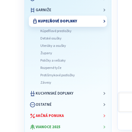
l
GARNIŽE
KUPEĽŇOVÉ DOPLNKY
Kúpeľňové predložky
Detské osušky
Uteráky a osušky
Župany
Poličky a vešiaky
Rozperné tyče
Protišmykové podložky
Závesy
KUCHYNSKÉ DOPLNKY
OSTATNÉ
AKČNÁ PONUKA
VIANOCE 2025