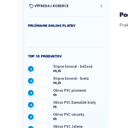
VÝPREDAJ KOBERCE
Po
Prak
PRIJÍMAME ONLINE PLATBY
TOP 10 PRODUKTOV
Štipce kovové - béžová
€0,25
Štipce kovové - biela
€0,25
Obrus PVC písmená
€5
Obrus PVC Damašek biely
€5
Obrus PVC ceruzky
€5
Obrus PVC Jelene