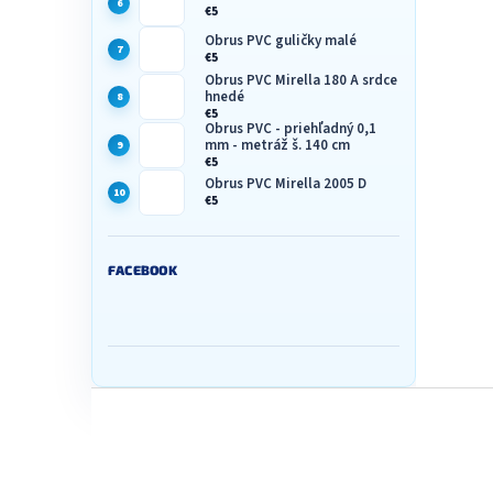
€5
Obrus PVC guličky malé
€5
Obrus PVC Mirella 180 A srdce
hnedé
€5
Obrus PVC - priehľadný 0,1
mm - metráž š. 140 cm
€5
Obrus PVC Mirella 2005 D
€5
FACEBOOK
Z
á
p
ä