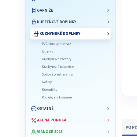
l
GARNIŽE
KUPEĽŇOVÉ DOPLNKY
KUCHYNSKÉ DOPLNKY
PVC obrusy metraż
Utierky
Kuchynské zástery
Kuchynské rukavice
Stolové prestierania
Košíky
Koreničky
Potreby na krájenie
OSTATNÉ
AKČNÁ PONUKA
POPI
VIANOCE 2025