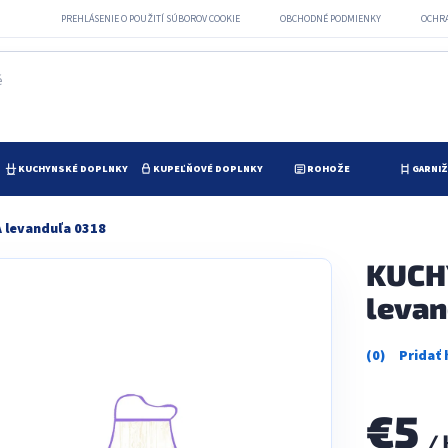
PREHLÁSENIE O POUŽITÍ SÚBOROV COOKIE
OBCHODNÉ PODMIENKY
OCHR
KUCHYNSKÉ DOPLNKY
KUPEĽŇOVÉ DOPLNKY
ROHOŽE
GARNI
levanduľa 0318
KUCH
levan
Priemerné
hodnotenie
produktu
je
€5
0,0
/ 
z