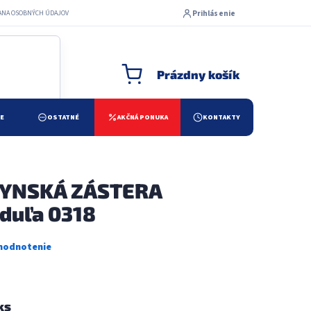
Prihlásenie
ANA OSOBNÝCH ÚDAJOV
Prázdny košík
NÁKUPNÝ KOŠÍK
ŽE
OSTATNÉ
AKČNÁ PONUKA
KONTAKTY
YNSKÁ ZÁSTERA
duľa 0318
ks