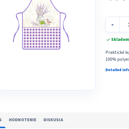
5
Jednotková
hviezdičiek.
cena:
Skladom
Praktické k
100% polyes
Detailné in
S
HODNOTENIE
DISKUSIA