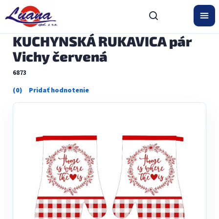
Prejsť
na
obsah
KUCHYNSKÁ RUKAVICA pár
Vichy červená
6873
Priemerné
hodnotenie
produktu
je
0,0
z
5
hviezdičiek.