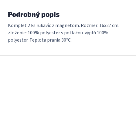
Podrobný popis
Komplet 2 ks rukavíc z magnetom. Rozmer: 16x27 cm.
zloženie: 100% polyester s potlačou. výplň 100%
polyester. Teplota prania 30°C.
Z
á
p
ä
t
i
e