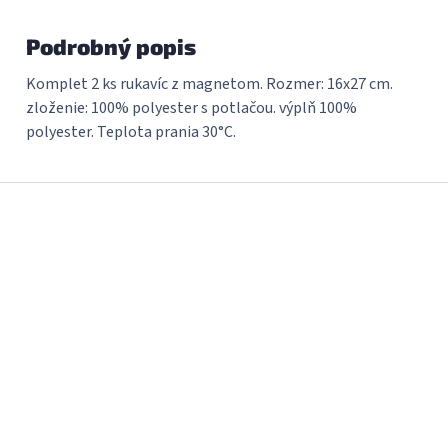
Podrobný popis
Komplet 2 ks rukavíc z magnetom. Rozmer: 16x27 cm.
zloženie: 100% polyester s potlačou. výplň 100%
polyester. Teplota prania 30°C.
Z
á
p
ä
t
i
e