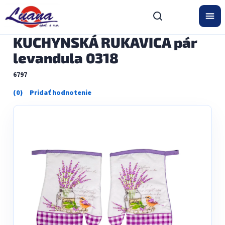
Prejsť
na
obsah
KUCHYNSKÁ RUKAVICA pár
levandula 0318
6797
Priemerné
hodnotenie
produktu
je
0,0
z
5
hviezdičiek.