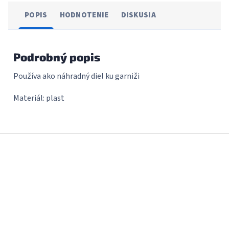
POPIS
HODNOTENIE
DISKUSIA
Podrobný popis
Používa ako náhradný diel ku garniži
Materiál: plast
Z
á
p
ä
t
i
e