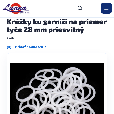
Prejsť
na
obsah
Krúžky ku garniži na priemer
tyče 28 mm priesvitný
8036
Priemerné
hodnotenie
produktu
je
0,0
z
5
hviezdičiek.