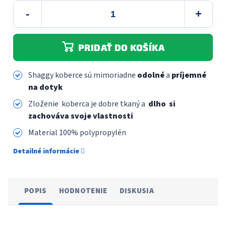
PRIDAŤ DO KOŠÍKA
Shaggy koberce sú mimoriadne
odolné
a
príjemné
na dotyk
Zloženie koberca je dobre tkaný
a
dlho si
zachováva svoje vlastnosti
Material 100% polypropylén
Detailné informácie
POPIS
HODNOTENIE
DISKUSIA