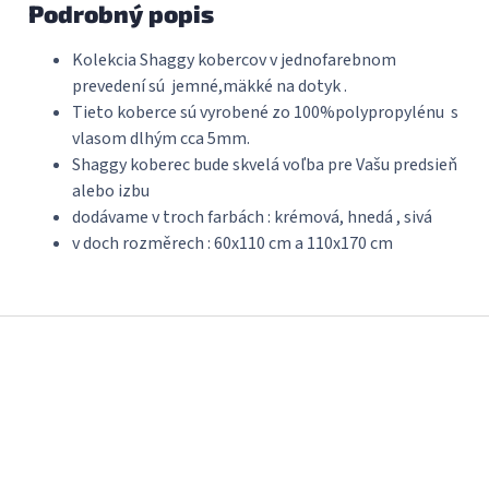
Podrobný popis
Kolekcia
Shaggy
kobercov
v
jednofarebnom
prevedení sú
jemné
,
mäkké
na
dotyk
.
Tieto koberce
sú vyrobené
zo
100
%
polypropylénu
s
vlasom
dlhým
cca
5mm
.
Shaggy
koberec
bude skvelá
voľba pre
Vašu predsieň
alebo izbu
dodávame v troch farbách : krémová, hnedá , sivá
v doch rozměrech : 60x110 cm a 110x170 cm
Z
á
p
ä
t
i
e