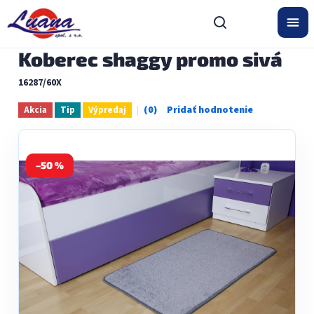
Prejsť
na
obsah
Koberec shaggy promo sivá
16287/60X
Akcia
Tip
Výpredaj
Priemerné
hodnotenie
produktu
je
0,0
–50 %
z
5
hviezdičiek.