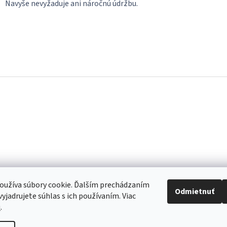
Navyše nevyžaduje ani náročnú údržbu.
oužíva súbory cookie. Ďalším prechádzaním
Odmietnuť
yjadrujete súhlas s ich používaním. Viac
u
.
re to, aby sme vaše objednávky doručili čo najskôr. Ospravedlňujeme sa za 