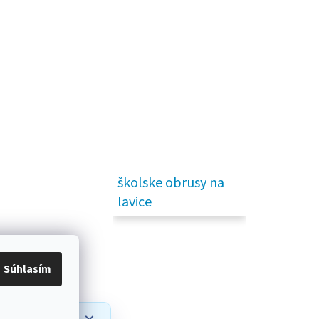
školske obrusy na
lavice
Súhlasím
prípadné