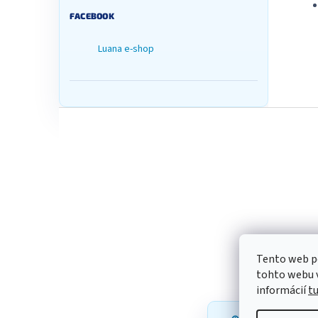
FACEBOOK
Luana e-shop
Z
á
p
ä
t
i
e
Tento web p
tohto webu v
informácií
t
Robíme všetko p