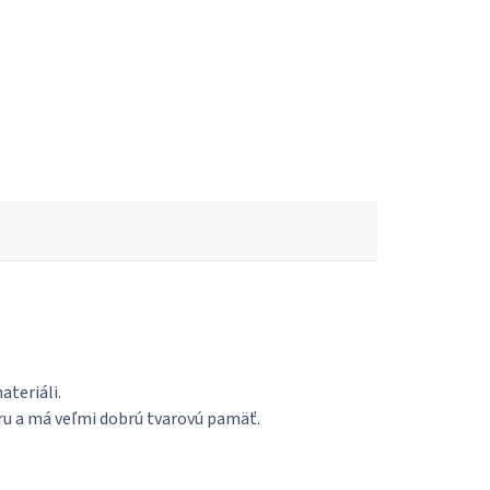
ateriáli.
ru a má veľmi dobrú tvarovú pamäť.