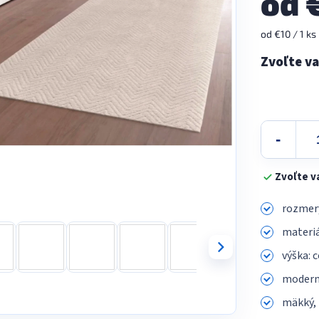
od
Jednotková
od €10 / 1 ks
cena:
Zvoľte v
rozmery
materiá
výška: 
modern
mäkký, 