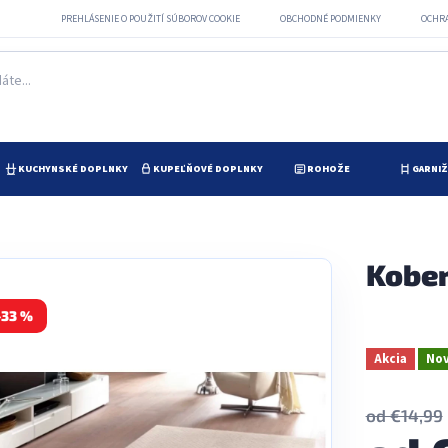
PREHLÁSENIE O POUŽITÍ SÚBOROV COOKIE
OBCHODNÉ PODMIENKY
OCHR
KUCHYNSKÉ DOPLNKY
KUPEĽŇOVÉ DOPLNKY
ROHOŽE
GARNI
Kober
–33 %
Akcia
Nov
od €14,99