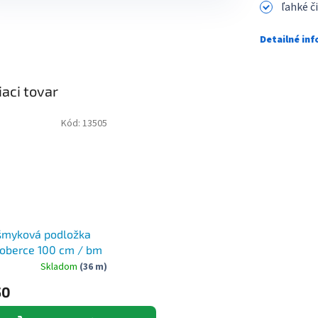
ľahké č
Detailné in
iaci tovar
Kód:
13505
šmyková podložka
oberce 100 cm / bm
Skladom
(36 m)
50