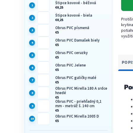
Štipce kovové - béžová
€0,25
Štipce kovové - biela
Proti
€0,25
krytin
Obrus PVC písmená
potiah
€5
využit
Obrus PVC Damašek biely
podlo
€5
behúne
šírkach
Obrus PVC ceruzky
€5
POPI
Obrus PVC Jelene
€5
Obrus PVC guličky malé
€5
Po
Obrus PVC Mirella 180 A srdce
hnedé
€5
Obrus PVC - priehľadný 0,1
mm - metráž š. 140 cm
€5
Obrus PVC Mirella 2005 D
€5