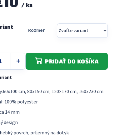
€10
/ ks
5
hviezdičiek.
Rozmer
PRIDAŤ DO KOŠÍKA
ariant
:60x100 cm, 80x150 cm, 120×170 cm, 160x230 cm
l: 100% polyester
cca 14 mm
ý design
hebký povrch, príjemný na dotyk