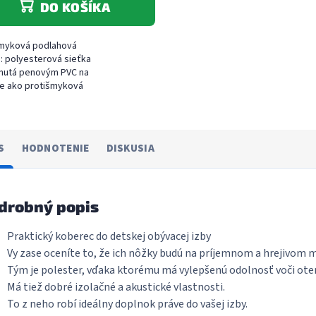
DO KOŠÍKA
šmyková podlahová
a: polyesterová sieťka
nutá penovým PVC na
ie ako protišmyková
žka pod koberce,
, apod. Dostupná v
 60 cm, 90 cm, 120...
S
HODNOTENIE
DISKUSIA
drobný popis
Praktický koberec do detskej obývacej izby
Vy zase oceníte to, že ich nôžky budú na príjemnom a hrejivom m
Tým je polester, vďaka ktorému má vylepšenú odolnosť voči ote
Má tiež dobré izolačné a akustické vlastnosti.
To z neho robí ideálny doplnok práve do vašej izby.