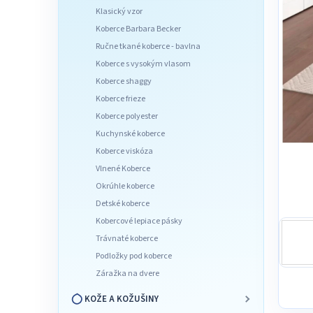
l
Klasický vzor
Koberce Barbara Becker
Ručne tkané koberce - bavlna
Koberce s vysokým vlasom
Koberce shaggy
Koberce frieze
Koberce polyester
Kuchynské koberce
Koberce viskóza
Vlnené Koberce
Okrúhle koberce
Detské koberce
Kobercové lepiace pásky
Trávnaté koberce
Podložky pod koberce
Záražka na dvere
KOŽE A KOŽUŠINY