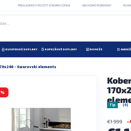
PREHLÁSENIE O POUŽITÍ SÚBOROV COOKIE
OBCHODNÉ PODMIENKY
OCHR
KUCHYNSKÉ DOPLNKY
KUPEĽŇOVÉ DOPLNKY
ROHOŽE
GARNI
70x240 - Swarovski elements
Kober
170x2
 %
elem
Tip
Prie
hodn
prod
je
–
€1 999
0,0
z