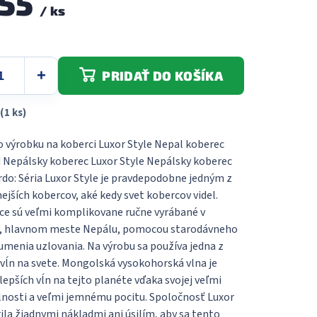
155
/ ks
dičiek.
PRIDAŤ DO KOŠÍKA
(1 ks)
o výrobku na koberci Luxor Style Nepal koberec
d Nepálsky koberec Luxor Style Nepálsky koberec
rdo: Séria Luxor Style je pravdepodobne jedným z
ejších kobercov, aké kedy svet kobercov videl.
ce sú veľmi komplikovane ručne vyrábané v
 hlavnom meste Nepálu, pomocou starodávneho
umenia uzlovania. Na výrobu sa používa jedna z
 vĺn na svete. Mongolská vysokohorská vlna je
lepších vĺn na tejto planéte vďaka svojej veľmi
lnosti a veľmi jemnému pocitu. Spoločnosť Luxor
ila žiadnymi nákladmi ani úsilím, aby sa tento