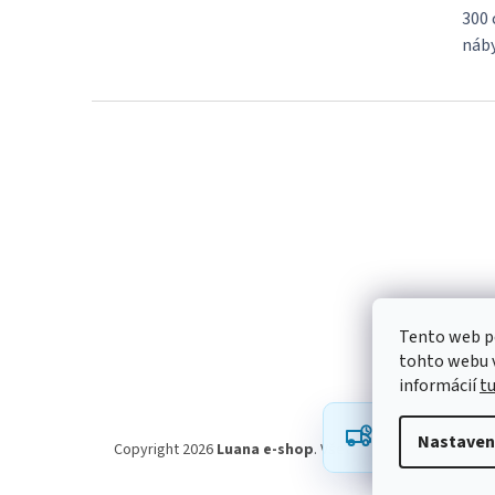
300 
náby
Z
á
p
ä
t
i
e
Tento web p
tohto webu v
informácií
t
Robíme všetko p
Nastaven
oneskorenie a ď
Copyright 2026
Luana e-shop
. Všetky práva vyhradené.