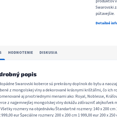
produktov v
Swarovski za
pútavejšie.
Detailné in
S
HODNOTENIE
DISKUSIA
drobný popis
opádne Swarovski koberce sú prekrásny doplnok do bytu a naozaj
bené z mongolskej vlny a dekorované krásnymi krištáľmi, čo ich r
omenované aj prvotriednymi menami ako: Royal, Noblesse, Kráľovn
rce z najjemnejšej mongolskej vlny dokážu zdôrazniť akýkoľvek m
 Všetky rozmery na objednávku Štandartné rozmery: 140 x 200 cm 1 
 999,00 eur Špeciálne rozmery: 200 x 200 cm 1 999,00 eur 200 x 250 