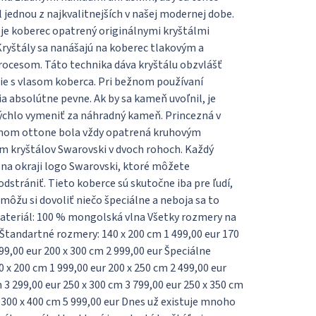
 jednou z najkvalitnejších v našej modernej dobe.
 je koberec opatrený originálnymi kryštálmi
Kryštály sa nanášajú na koberec tlakovým a
ocesom. Táto technika dáva kryštálu obzvlášť
nie s vlasom koberca. Pri bežnom používaní
a absolútne pevne. Ak by sa kameň uvoľnil, je
chlo vymeniť za náhradný kameň. Princezná v
nom ottone bola vždy opatrená kruhovým
m kryštálov Swarovski v dvoch rohoch. Každý
na okraji logo Swarovski, ktoré môžete
dstrániť. Tieto koberce sú skutočne iba pre ľudí,
 môžu si dovoliť niečo špeciálne a neboja sa to
Materiál: 100 % mongolská vlna Všetky rozmery na
Štandartné rozmery: 140 x 200 cm 1 499,00 eur 170
99,00 eur 200 x 300 cm 2 999,00 eur Špeciálne
 x 200 cm 1 999,00 eur 200 x 250 cm 2 499,00 eur
 3 299,00 eur 250 x 300 cm 3 799,00 eur 250 x 350 cm
 300 x 400 cm 5 999,00 eur Dnes už existuje mnoho