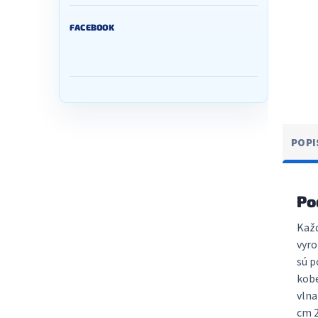
FACEBOOK
POPI
Po
Každ
vyro
sú p
kobe
vlna
cm 2