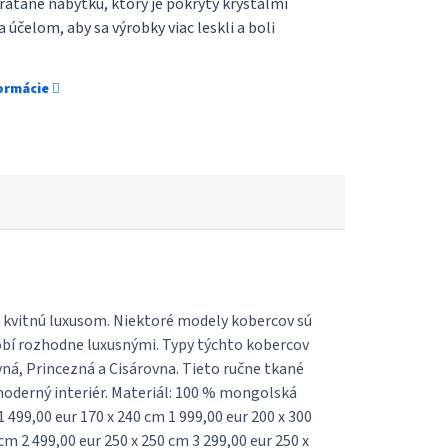
rátane nábytku, ktorý je pokrytý kryštáľmi
 účelom, aby sa výrobky viac leskli a boli
formácie
 kvitnú luxusom. Niektoré modely kobercov sú
obí rozhodne luxusnými. Typy týchto kobercov
á, Princezná a Cisárovna. Tieto ručne tkané
oderný interiér. Materiál: 100 % mongolská
499,00 eur 170 x 240 cm 1 999,00 eur 200 x 300
cm 2 499,00 eur 250 x 250 cm 3 299,00 eur 250 x