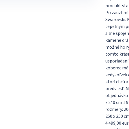
produkt stal
Po zauzlení
Swarovski. 
tepelným pr
silné spoje
kamene drži
možné ho rý
tomto krás
usporiadaní
koberec má 
kedykoľvek o
ktorí chcú a
predviesť. 
objednávku 
x 240 cm 1 9
rozmery: 200
250 x 250 cm
4 499,00 eur