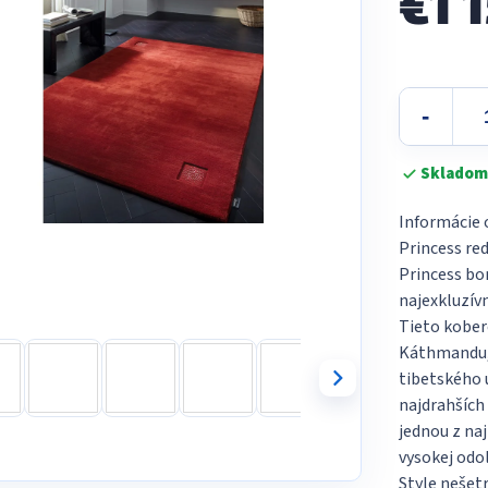
€1 
5
hviez
Jednotková
cena:
Skladom
Informácie 
Princess re
Princess bo
najexkluzívn
Tieto kober
Káthmandu,
tibetského 
najdrahších
jednou z naj
vysokej odo
Style nešetr