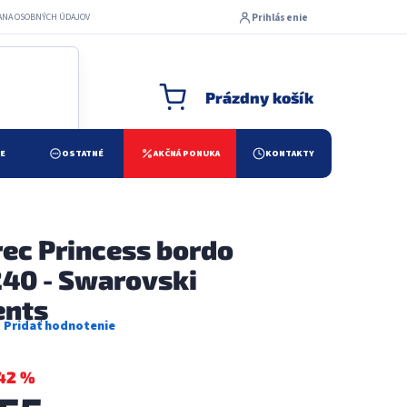
Prihlásenie
ANA OSOBNÝCH ÚDAJOV
Prázdny košík
NÁKUPNÝ KOŠÍK
ŽE
OSTATNÉ
AKČNÁ PONUKA
KONTAKTY
ec Princess bordo
40 - Swarovski
ents
merné
otenie
uktu
42 %