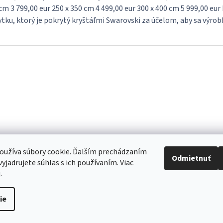
cm 3 799,00 eur 250 x 350 cm 4 499,00 eur 300 x 400 cm 5 999,00 e
tku, ktorý je pokrytý kryštáľmi Swarovski za účelom, aby sa výrobky 
oužíva súbory cookie. Ďalším prechádzaním
Odmietnuť
yjadrujete súhlas s ich používaním. Viac
u
.
re to, aby sme vaše objednávky doručili čo najskôr. Ospravedlňujeme sa za 
ie
akujeme za pochopenie.