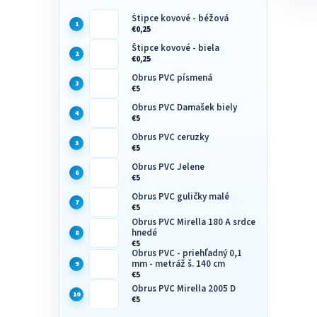
Štipce kovové - béžová
€0,25
Štipce kovové - biela
€0,25
Obrus PVC písmená
€5
Obrus PVC Damašek biely
€5
Obrus PVC ceruzky
€5
Obrus PVC Jelene
€5
Obrus PVC guličky malé
€5
Obrus PVC Mirella 180 A srdce
hnedé
€5
Obrus PVC - priehľadný 0,1
mm - metráž š. 140 cm
€5
Obrus PVC Mirella 2005 D
€5