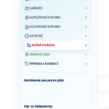
l
GARNIŽE
KUPEĽŇOVÉ DOPLNKY
KUCHYNSKÉ DOPLNKY
OSTATNÉ
AKČNÁ PONUKA
VIANOCE 2025
VÝPREDAJ KOBERCE
PRIJÍMAME ONLINE PLATBY
TOP 10 PRODUKTOV