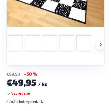
–50 %
€99,90
€49,95
/ ks
Jednotková
Vypredané
cena:
Položka bola vypredaná…