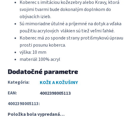
Koberec s imitáciou kožezebry alebo Kravy, ktorá
svojimi tvarmi bude dokonalým doplnkom do
obývacích izieb.
Sú mimoriadne útulné a príjemné na dotyk a vďaka
použitiu acrylových vlákien sú tiež veľmi ľahké.
Koberec má zo sponde strany protišmykovú úpravu
prosti posunu koberca.
výška: 10 mm
materiál 100% acryl
Dodatočné parametre
Kategória
:
KOŽE A KOŽUŠINY
EAN
:
4002398005113
4002398005113
:
Položka bola vypredaná…