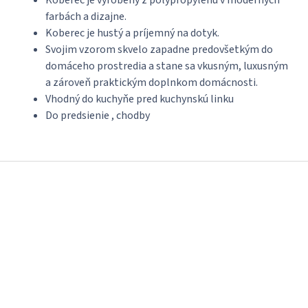
Koberec je vyrobený z polypropylénu v moderných
farbách a dizajne.
Koberec je hustý a príjemný na dotyk.
Svojim vzorom skvelo zapadne predovšetkým do
domáceho prostredia a stane sa vkusným, luxusným
a zároveň praktickým doplnkom domácnosti.
Vhodný do kuchyňe pred kuchynskú linku
Do predsienie , chodby
Z
á
p
ä
t
i
e