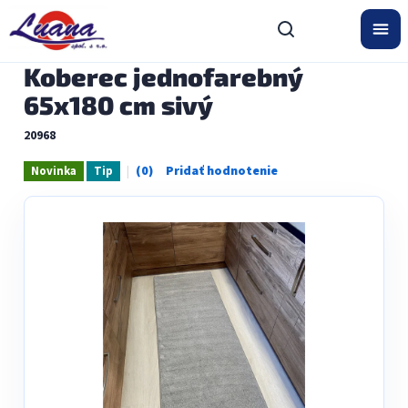
Prejsť
na
obsah
Koberec jednofarebný
65x180 cm sivý
20968
Novinka
Tip
Priemerné
hodnotenie
produktu
je
0,0
z
5
hviezdičiek.