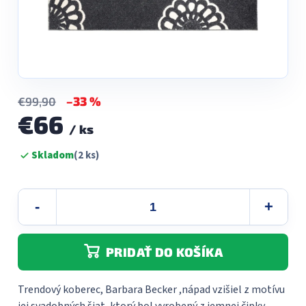
–33 %
€99,90
€66
/ ks
Jednotková
Skladom
(2 ks)
cena:
PRIDAŤ DO KOŠÍKA
Trendový koberec, Barbara Becker ,nápad vzišiel z motívu