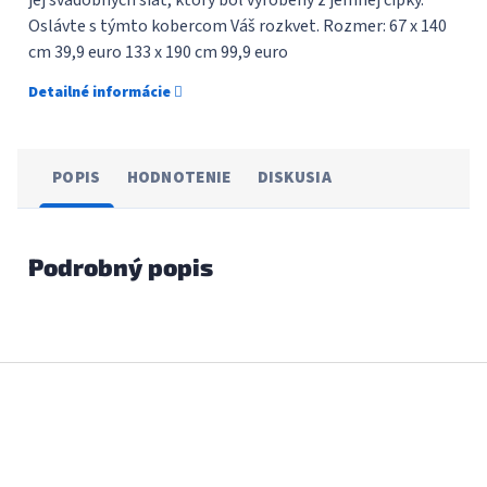
jej svadobných šiat, ktorý bol vyrobený z jemnej čipky.
Oslávte s týmto kobercom Váš rozkvet. Rozmer: 67 x 140
cm 39,9 euro 133 x 190 cm 99,9 euro
Detailné informácie
POPIS
HODNOTENIE
DISKUSIA
Podrobný popis
Z
á
p
ä
t