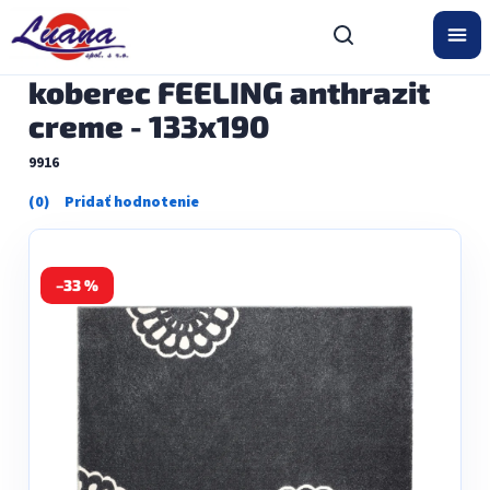
Prejsť
na
obsah
koberec FEELING anthrazit
creme - 133x190
9916
Priemerné
hodnotenie
produktu
je
0,0
–33 %
z
5
hviezdičiek.