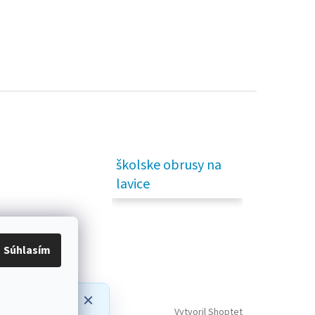
školske obrusy na
lavice
Súhlasím
prípadné
Vytvoril Shoptet