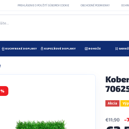
PREHLÁSENIE O POUŽITÍ SÚBOROV COOKIE
OBCHODNÉ PODMIENKY
OCHR
KUCHYNSKÉ DOPLNKY
KUPEĽŇOVÉ DOPLNKY
ROHOŽE
GARNI
2
Kober
7062
 %
Akcia
Výp
–
€11,90