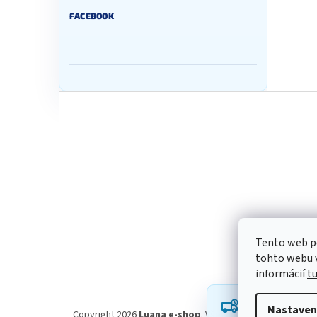
FACEBOOK
Z
á
p
ä
t
i
e
Tento web p
tohto webu v
informácií
t
Robíme všetko p
Nastaven
oneskorenie a ď
Copyright 2026
Luana e-shop
. Všetky práva vyhradené.