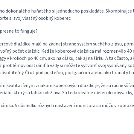
ho dokonalého huňatého si jednoducho poskladáte. Skombinujte to
orte si svoj vlastný osobný koberec.
presne to funguje?
rcové dlaždice majú na zadnej strane systém suchého zipsu, p
voľný počet dlaždíc. Keďže kobercová dlaždica má rozmer 40 x 40 c
gy v krokoch po 40 cm, ako na dĺžku, tak aj na šírku. A tak často, a
z problémov odstrániť a vždy si môžete vytvoriť svoj vysnívaný kob
pôsobiteľný. Či už pod posteľou, pod gaučom alebo ako hranatý hu
ím kvalitatívnym znakom kobercových dlaždíc je, že sú ručne vší
riálu, ktorý sa ľahko udržiava. Sú teda ideálne nielen do obývačky, a
ámka: V dôsledku rôznych nastavení monitora sa môžu v zobrazen