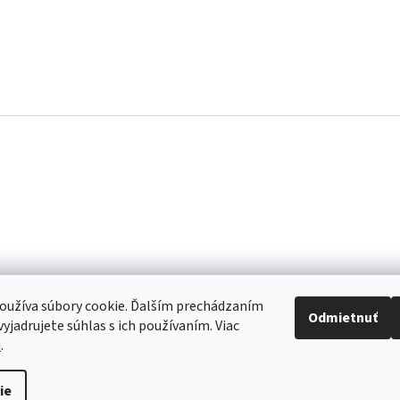
oužíva súbory cookie. Ďalším prechádzaním
Odmietnuť
yjadrujete súhlas s ich používaním. Viac
u
.
re to, aby sme vaše objednávky doručili čo najskôr. Ospravedlňujeme sa za 
ie
akujeme za pochopenie.