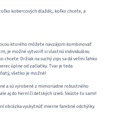
ľko kobercových dlaždíc, koľko chcete, a
omocou ktorého môžete navzájom kombinovať
m, je možné vytvoriť si vlastnú individuálnu
ko chcete: Držiak na suchý zips sa dá veľmi ľahko
erec úplne od začiatku. Tvar je teda
ňatý, všetko je možné!
vané a sú vyrobené z mimoriadne robustného
le aj do herní či detských izieb. Skúste to sami!
í obrázka vyskytnúť mierne farebné odchýlky.