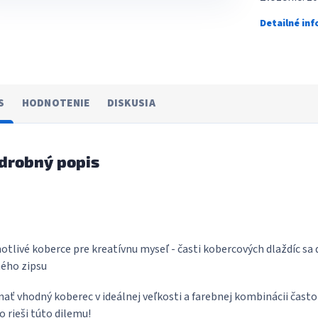
Detailné in
S
HODNOTENIE
DISKUSIA
drobný popis
otlivé koberce pre kreatívnu myseľ - časti kobercových dlaždíc 
ého zipsu
ať vhodný koberec v ideálnej veľkosti a farebnej kombinácii často 
 rieši túto dilemu!