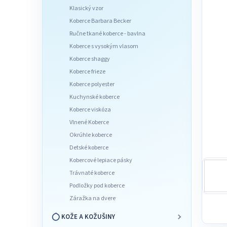
l
Klasický vzor
Koberce Barbara Becker
Ručne tkané koberce - bavlna
Koberce s vysokým vlasom
Koberce shaggy
Koberce frieze
Koberce polyester
Kuchynské koberce
Koberce viskóza
Vlnené Koberce
Okrúhle koberce
Detské koberce
Kobercové lepiace pásky
Trávnaté koberce
Podložky pod koberce
Záražka na dvere
KOŽE A KOŽUŠINY