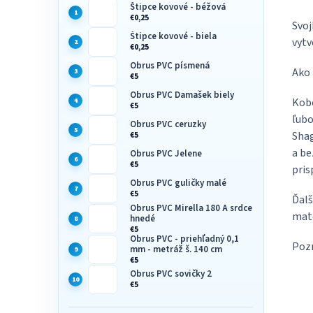
Štipce kovové - béžová
€0,25
Svoj
Štipce kovové - biela
vytv
€0,25
Obrus PVC písmená
Ako 
€5
Obrus PVC Damašek biely
Kobe
€5
ľubo
Obrus PVC ceruzky
Shag
€5
a be
Obrus PVC Jelene
€5
pris
Obrus PVC guličky malé
€5
Ďalš
Obrus PVC Mirella 180 A srdce
mate
hnedé
€5
Obrus PVC - priehľadný 0,1
Pozn
mm - metráž š. 140 cm
€5
Obrus PVC sovičky 2
€5