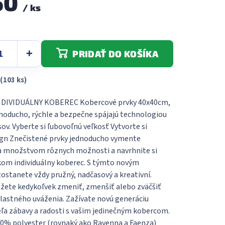
50
/ ks
5
hviezdičiek.
PRIDAŤ DO KOŠÍKA
(103 ks)
DIVIDUÁLNY KOBEREC Kobercové prvky 40x40cm,
dnoducho, rýchle a bezpečne spájajú technologiou
ov. Vyberte si ľubovoľnú veľkosť Vytvorte si
ign Znečistené prvky jednoducho vymente
sa množstvom rôznych možnosti a navrhnite si
lkom individuálny koberec. S týmto novým
stanete vždy pružný, nadčasový a kreativní.
ete kedykoľvek zmeniť, zmenšiť alebo zväčšiť
vlastného uváženia. Zažívate novú generáciu
eľa zábavy a radosti s vašim jedinečným kobercom.
00% polyester (rovnaký ako Ravenna a Faenza)