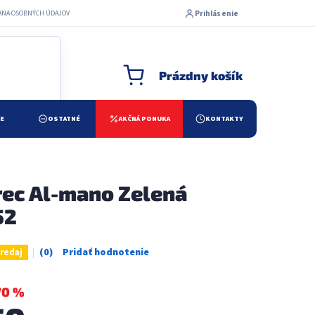
Prihlásenie
ANA OSOBNÝCH ÚDAJOV
Prázdny košík
NÁKUPNÝ KOŠÍK
ŽE
OSTATNÉ
AKČNÁ PONUKA
KONTAKTY
ec Al-mano Zelená
52
redaj
Priemerné
hodnotenie
produktu
70 %
je
0,0
z