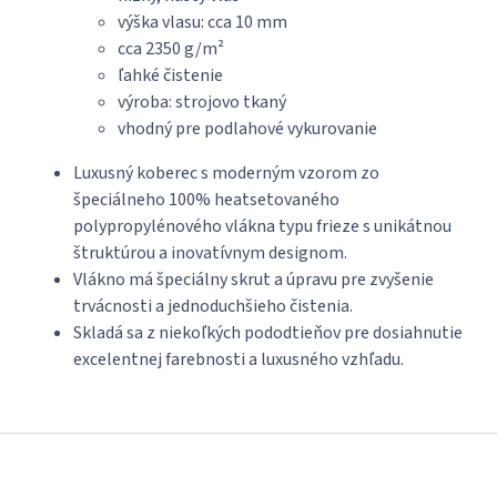
výška vlasu: cca 10 mm
cca 2350 g/m²
ľahké čistenie
výroba: strojovo tkaný
vhodný pre podlahové vykurovanie
Luxusný koberec s moderným vzorom zo
špeciálneho 100% heatsetovaného
polypropylénového vlákna typu frieze s unikátnou
štruktúrou a inovatívnym designom.
Vlákno má špeciálny skrut a úpravu pre zvyšenie
trvácnosti a jednoduchšieho čistenia.
Skladá sa z niekoľkých pododtieňov pre dosiahnutie
excelentnej farebnosti a luxusného vzhľadu.
Z
á
p