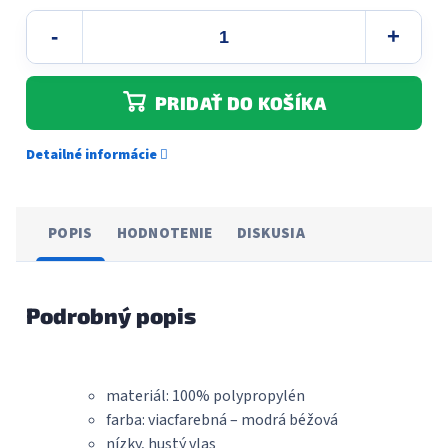
PRIDAŤ DO KOŠÍKA
Detailné informácie
POPIS
HODNOTENIE
DISKUSIA
Podrobný popis
materiál: 100% polypropylén
farba: viacfarebná – modrá béžová
nízky, hustý vlas