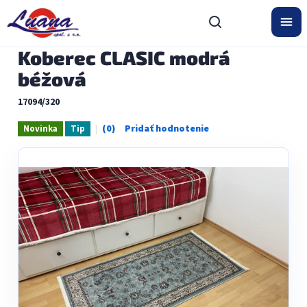
Prejsť
na
obsah
Koberec CLASIC modrá
béžová
17094/320
Novinka
Tip
Priemerné
hodnotenie
produktu
je
0,0
z
5
hviezdičiek.