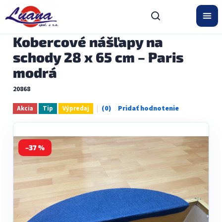
Prejsť
na
obsah
Kobercové nášľapy na
schody 28 x 65 cm – Paris
modrá
20868
Akcia
Tip
Výpredaj
Priemerné
hodnotenie
produktu
je
0,0
–37 %
z
5
hviezdičiek.