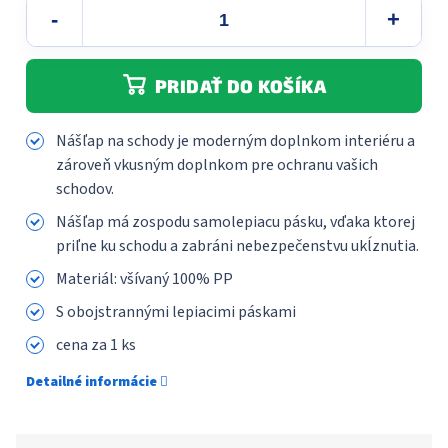
PRIDAŤ DO KOŠÍKA
Nášľap na schody je moderným doplnkom interiéru a
zároveň vkusným doplnkom pre ochranu vašich
schodov.
Nášľap má zospodu samolepiacu pásku, vďaka ktorej
priľne ku schodu a zabráni nebezpečenstvu ukĺznutia.
Materiál: všívaný 100% PP
S obojstrannými lepiacimi páskami
cena za 1 ks
Detailné informácie