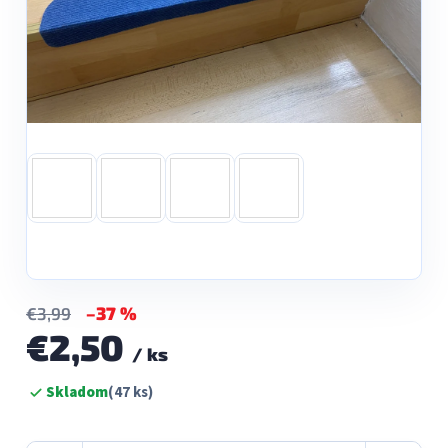
–37 %
€3,99
€2,50
/ ks
Jednotková
Skladom
(47 ks)
cena: