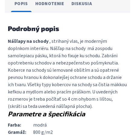
POPIS
HODNOTENIE
DISKUSIA
Podrobný popis
Nášľapy na schody
, strihaný vlas, je moderným
doplnkom interiéru. Nášľap na schody má zospodu
samolepiacu pásku, ktorá ho fixuje ku schodu. Zabráni
opotrebeniu schodov a nebezpečenstvo pošmyknutia.
Koberce na schody sú lemované obšitím a sú opatrené
pevnou hranou k dokonalejšej ochrane schodu a držanie
ich tvaru. Všetky typy kobercov na schody sa čistia mäkkou
kefkou a mydlom alebo pracím práškom. U uvedených
rozmerov je treba počítať so 4 cm ohybom s lištou,
(skráti sa teda uvedená nášľapná plocha).
Parametre a špecifikácia
Farba:
modrá
Gramáž:
800 g/m2