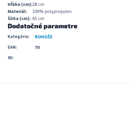
Hĺbka (cm):
28 cm
Materiál:
100% polypropylen
Šírka (cm):
65 cm
Dodatočné parametre
Kategória
:
ROHOŽE
EAN
:
70
95
:
Z
á
p
ä
t
i
e