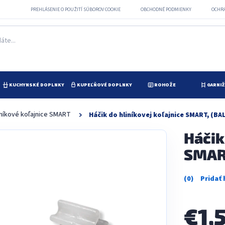
PREHLÁSENIE O POUŽITÍ SÚBOROV COOKIE
OBCHODNÉ PODMIENKY
OCHR
KUCHYNSKÉ DOPLNKY
KUPEĽŇOVÉ DOPLNKY
ROHOŽE
GARNI
iníkové koľajnice SMART
Háčik do hliníkovej koľajnice SMART, (BA
Háčik
SMART
Priemerné
hodnotenie
produktu
je
€1,
0,0
z