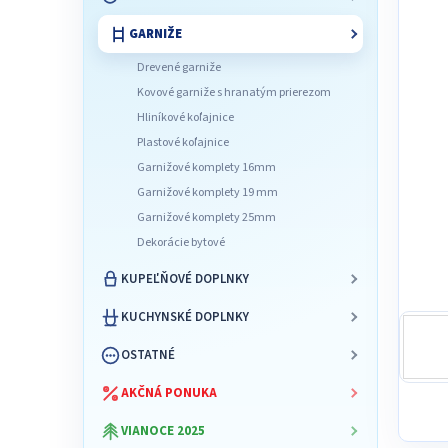
l
GARNIŽE
Drevené garniže
Kovové garniže s hranatým prierezom
Hliníkové koľajnice
Plastové koľajnice
Garnižové komplety 16mm
Garnižové komplety 19 mm
Garnižové komplety 25mm
Dekorácie bytové
KUPEĽŇOVÉ DOPLNKY
KUCHYNSKÉ DOPLNKY
OSTATNÉ
AKČNÁ PONUKA
VIANOCE 2025