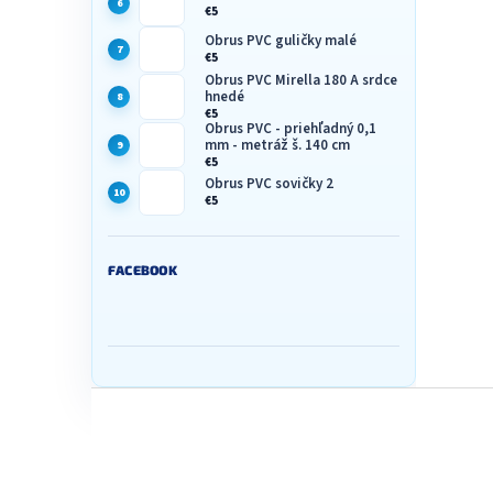
€5
Obrus PVC guličky malé
€5
Obrus PVC Mirella 180 A srdce
hnedé
€5
Obrus PVC - priehľadný 0,1
mm - metráž š. 140 cm
€5
Obrus PVC sovičky 2
€5
FACEBOOK
Z
á
p
ä