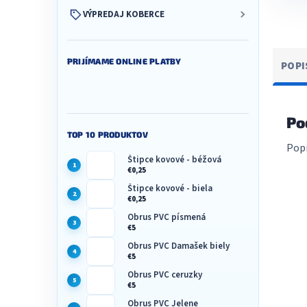
VÝPREDAJ KOBERCE
PRIJÍMAME ONLINE PLATBY
POPI
Po
TOP 10 PRODUKTOV
Popi
Štipce kovové - béžová
€0,25
Štipce kovové - biela
€0,25
Obrus PVC písmená
€5
Obrus PVC Damašek biely
€5
Obrus PVC ceruzky
€5
Obrus PVC Jelene