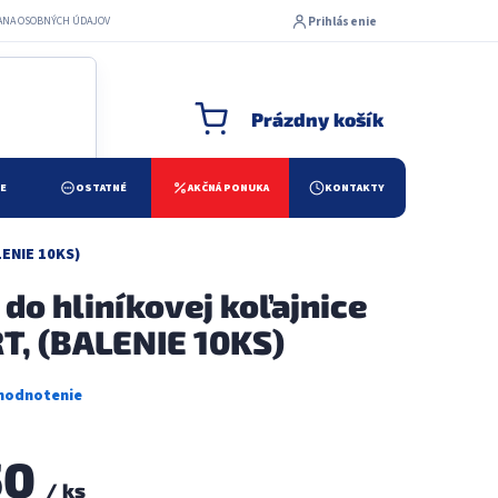
Prihlásenie
ANA OSOBNÝCH ÚDAJOV
Prázdny košík
NÁKUPNÝ KOŠÍK
ŽE
OSTATNÉ
AKČNÁ PONUKA
KONTAKTY
LENIE 10KS)
 do hliníkovej koľajnice
, (BALENIE 10KS)
50
/ ks