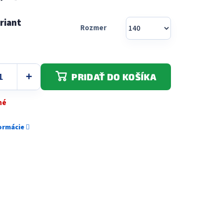
Rozmer
PRIDAŤ DO KOŠÍKA
né
formácie