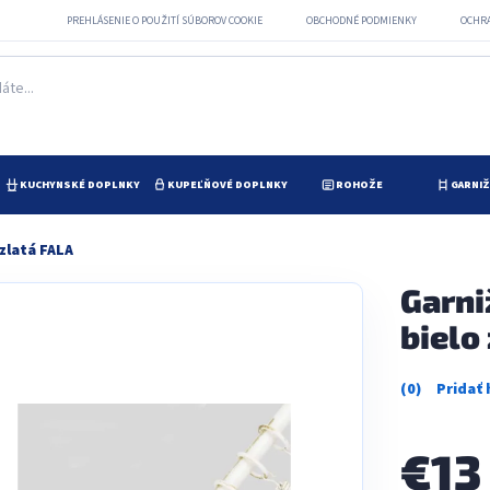
PREHLÁSENIE O POUŽITÍ SÚBOROV COOKIE
OBCHODNÉ PODMIENKY
OCHR
KUCHYNSKÉ DOPLNKY
KUPEĽŇOVÉ DOPLNKY
ROHOŽE
GARNI
zlatá FALA
Garni
bielo
Priemerné
hodnotenie
produktu
je
€1
0,0
z