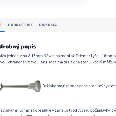
S
HODNOTENIE
DISKUSIA
drobný popis
íža jednoduchá Ø 16mm Návod na montáž Priemer tyče – 16mm ko
vou. chránená vrstvou laku. sada ma držiak na stenu, ktorý môže by
Držiaky majú mimoriadne stabilný systém 
dinkami. Komplet obsahuje v závislosti od výberu požiadavky: t