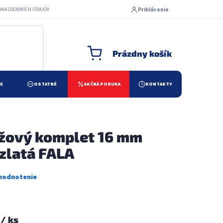
Prihlásenie
ANA OSOBNÝCH ÚDAJOV
Prázdny košík
NÁKUPNÝ KOŠÍK
ŽE
OSTATNÉ
AKČNÁ PONUKA
KONTAKTY
žový komplet 16 mm
 zlatá FALA
3
/ ks