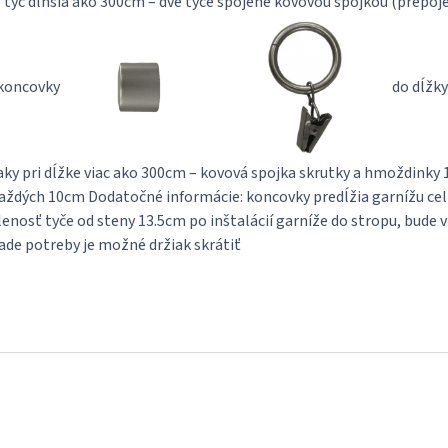
 tyč dlhšia ako 300cm – dve tyče spojené kovovou spojkou (prepojen
 koncovky
do dĺžky
aky pri dĺžke viac ako 300cm – kovová spojka skrutky a hmoždinky
aždých 10cm Dodatočné informácie: koncovky predĺžia garnížu celk
lenosť tyče od steny 13.5cm po inštalácií garníže do stropu, bude
ade potreby je možné držiak skrátiť