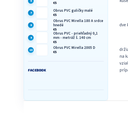
kuse
€5
Obrus PVC guličky malé
€5
Obrus PVC Mirella 180 A srdce
dve
hnedé
€5
Obrus PVC - priehľadný 0,1
mm - metráž š. 140 cm
€5
Obrus PVC Mirella 2005 D
drži
€5
na k
vzia
príp
FACEBOOK
Z
á
p
ä