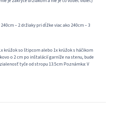
ie je zakryté držiakom a nie je to vôbec vidieť)
 240cm – 2 držiaky pri dĺžke viac ako 240cm – 3
 1x krúžok so štipcom alebo 1x krúžok s háčikom
ovo o 2 cm po inštalácií garníže na stenu, bude
 vzialenosť tyče od stropu 13.5cm Poznámka: V