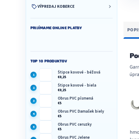
VÝPREDAJ KOBERCE
PRIJÍMAME ONLINE PLATBY
POPI
Po
TOP 10 PRODUKTOV
Garn
Štipce kovové - béžová
úpra
€0,25
Štipce kovové - biela
€0,25
Obrus PVC písmená
€5
Obrus PVC Damašek biely
€5
Obrus PVC ceruzky
€5
hmož
Obrus PVC Jelene