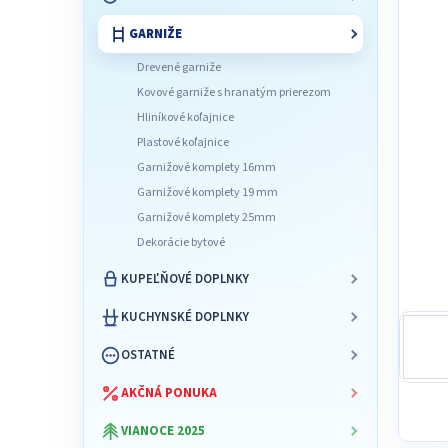
l
GARNIŽE
Drevené garniže
Kovové garniže s hranatým prierezom
Hliníkové koľajnice
Plastové koľajnice
Garnižové komplety 16mm
Garnižové komplety 19 mm
Garnižové komplety 25mm
Dekorácie bytové
KUPEĽŇOVÉ DOPLNKY
KUCHYNSKÉ DOPLNKY
OSTATNÉ
AKČNÁ PONUKA
VIANOCE 2025