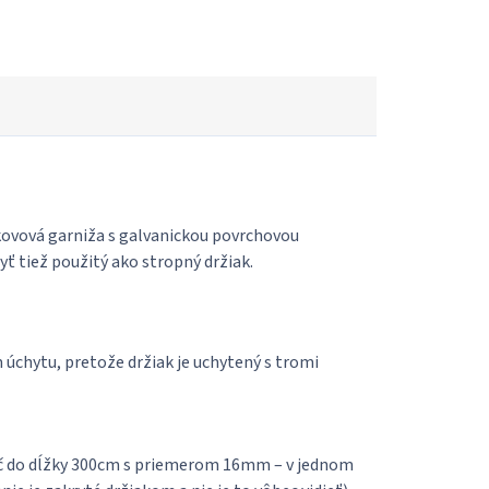
vová garniža s galvanickou povrchovou
ť tiež použitý ako stropný držiak.
úchytu, pretože držiak je uchytený s tromi
yč do dĺžky 300cm s priemerom 16mm – v jednom