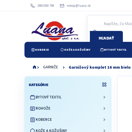
Prejsť
0903 950 799
eshop@luana.sk
na
obsah
HĽADAŤ
KOBERCE
KOŽE A KOŽUŠINY
BYTOVÝ TEXTIL
GARNIŽE
Garnižový komplet 16 mm bielo 
B
Preskočiť
o
KATEGÓRIE
kategórie
č
BYTOVÝ TEXTIL
n
ý
ROHOŽE
p
a
KOBERCE
n
e
KOŽE A KOŽUŠINY