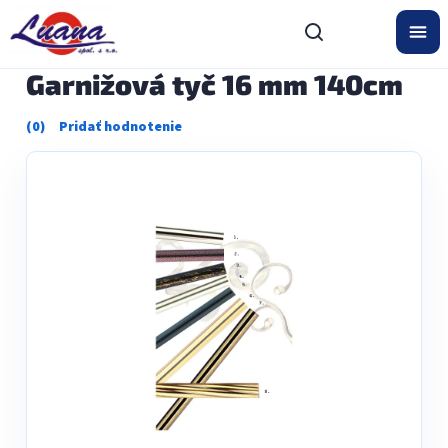
Prejsť
na
obsah
Garnižová tyč 16 mm 140cm
Priemerné
hodnotenie
produktu
je
0,0
z
5
hviezdičiek.