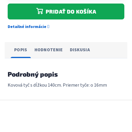
PRIDAŤ DO KOŠÍKA
Detailné informácie
POPIS
HODNOTENIE
DISKUSIA
Podrobný popis
Kovová tyč s dĺžkou 140cm. Priemer tyče: o 16mm
Z
á
p
ä
t