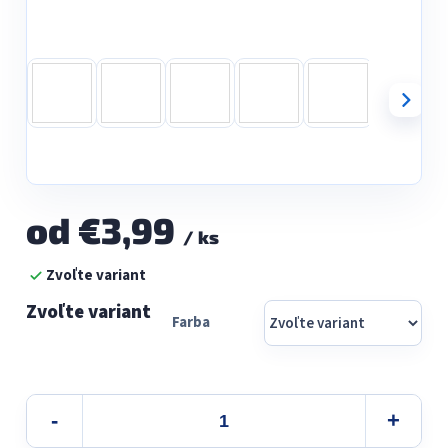
od
€3,99
/ ks
Jednotková
Zvoľte variant
cena:
Farba