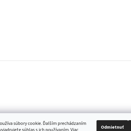
RIDAŤ HODNOTENIE
e prvý, kto napíše príspevok k tejto položke.
registrovaní používatelia môžu pridávať príspevky. Prosím
prihlás
oužíva súbory cookie. Ďalším prechádzaním
Odmietnuť
yjadrujete súhlas s ich používaním. Viac