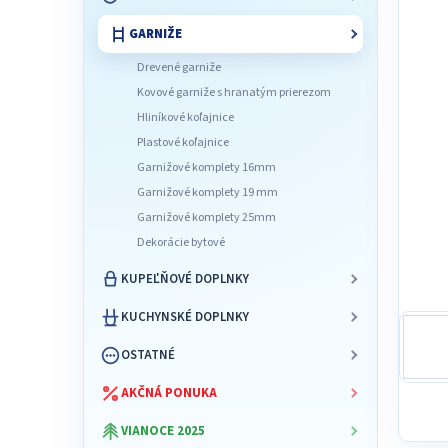
l
GARNIŽE
Drevené garniže
Kovové garniže s hranatým prierezom
Hliníkové koľajnice
Plastové koľajnice
Garnižové komplety 16mm
Garnižové komplety 19 mm
Garnižové komplety 25mm
Dekorácie bytové
KUPEĽŇOVÉ DOPLNKY
KUCHYNSKÉ DOPLNKY
OSTATNÉ
AKČNÁ PONUKA
VIANOCE 2025