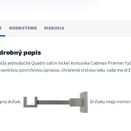
S
HODNOTENIE
DISKUSIA
drobný popis
íža jednoduchá Quadro satin nickel koncovka Cadman Priemer t
lvanickou povrchovou úpravou. chránená vrstvou laku. sada ma drž
pný držiak.
Držiaky majú mimoria