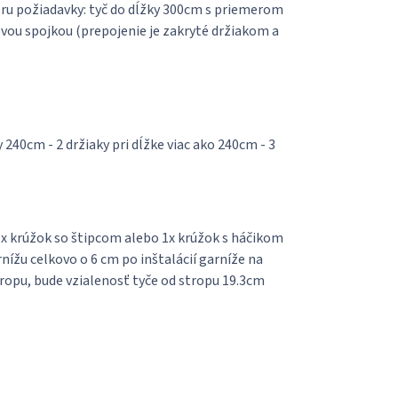
ru požiadavky: tyč do dĺžky 300cm s priemerom
vou spojkou (prepojenie je zakryté držiakom a
 240cm - 2 držiaky pri dĺžke viac ako 240cm - 3
 1x krúžok so štipcom alebo 1x krúžok s háčikom
ížu celkovo o 6 cm po inštalácií garníže na
tropu, bude vzialenosť tyče od stropu 19.3cm