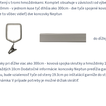
tený s tromi hmoždinkami. Komplet obsahuje v závislosti od výbe
0mm - v jednom kuse tyč dlhšia ako 300cm - dve tyče spojené kovo
je to vôbec vidieť) dve koncovky Neptun
do dĺžky
aky pri dĺžke viac ako 300cm - kovová spojka skrutky a hmoždinky
aždých 10cm Dodatočné informácie: koncovky Neptun predĺžia garn
u, bude vzialenosť tyče od steny 19.3cm po inštalácií garníže do s
ámka: V prípade potreby je možné držiak skrátiť