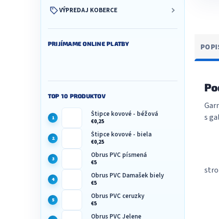
VÝPREDAJ KOBERCE
PRIJÍMAME ONLINE PLATBY
POPI
Po
TOP 10 PRODUKTOV
Garn
Štipce kovové - béžová
s ga
€0,25
Štipce kovové - biela
€0,25
Obrus PVC písmená
€5
stro
Obrus PVC Damašek biely
€5
Obrus PVC ceruzky
€5
Obrus PVC Jelene