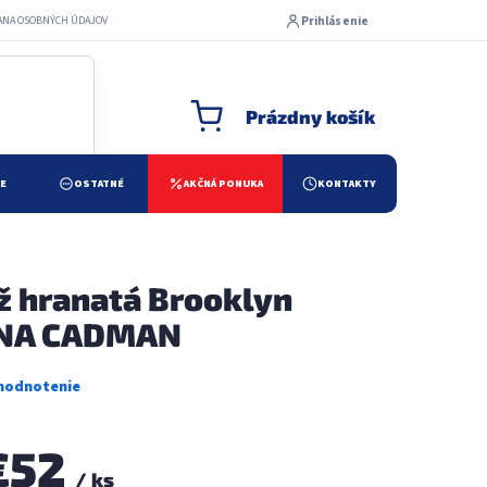
Prihlásenie
ANA OSOBNÝCH ÚDAJOV
Prázdny košík
NÁKUPNÝ KOŠÍK
ŽE
OSTATNÉ
AKČNÁ PONUKA
KONTAKTY
ž hranatá Brooklyn
NA CADMAN
€52
/ ks