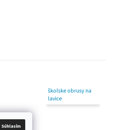
te sa
alebo sa
zaregistrujte
.
školske obrusy na
lavice
Súhlasím