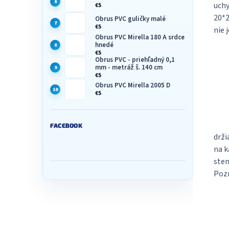
uchy
€5
20*2
Obrus PVC guličky malé
€5
nie 
Obrus PVC Mirella 180 A srdce
hnedé
€5
Obrus PVC - priehľadný 0,1
mm - metráž š. 140 cm
€5
Obrus PVC Mirella 2005 D
€5
FACEBOOK
drži
na k
sten
Pozn