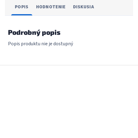
POPIS
HODNOTENIE
DISKUSIA
Podrobný popis
Popis produktu nie je dostupný
Z
á
p
ä
t
i
e