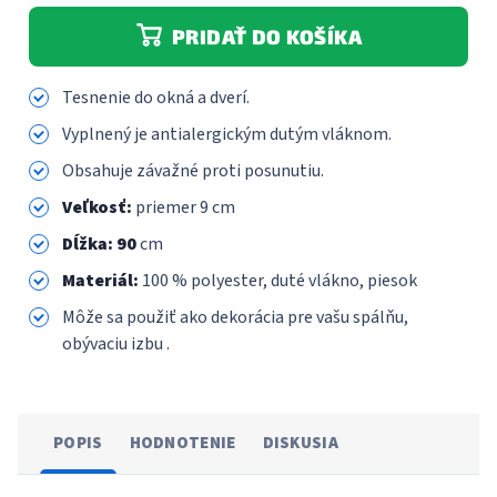
PRIDAŤ DO KOŠÍKA
Tesnenie do okná a dverí.
Vyplnený je antialergickým dutým vláknom.
Obsahuje závažné proti posunutiu.
Veľkosť:
priemer 9 cm
Dĺžka: 90
cm
Materiál:
100 % polyester, duté vlákno, piesok
Môže sa použiť ako dekorácia pre vašu spálňu,
obývaciu izbu .
POPIS
HODNOTENIE
DISKUSIA