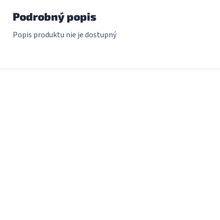
Podrobný popis
Popis produktu nie je dostupný
Z
á
p
ä
t
i
e