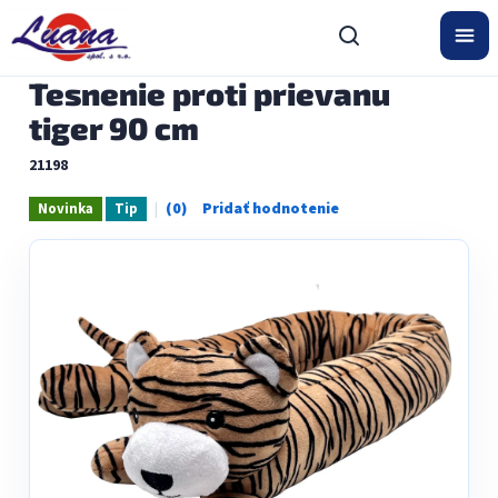
Prejsť
na
obsah
Tesnenie proti prievanu
tiger 90 cm
21198
Novinka
Tip
Priemerné
hodnotenie
produktu
je
0,0
z
5
hviezdičiek.