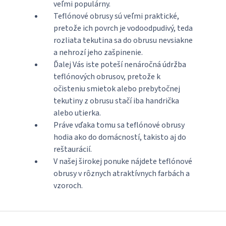
veľmi populárny.
Teflónové obrusy sú veľmi praktické,
pretože ich povrch je vodoodpudivý, teda
rozliata tekutina sa do obrusu nevsiakne
a nehrozí jeho zašpinenie.
Ďalej Vás iste poteší nenáročná údržba
teflónových obrusov, pretože k
očisteniu smietok alebo prebytočnej
tekutiny z obrusu stačí iba handrička
alebo utierka.
Práve vďaka tomu sa teflónové obrusy
hodia ako do domácností, takisto aj do
reštaurácií.
V našej širokej ponuke nájdete teflónové
obrusy v rôznych atraktívnych farbách a
vzoroch.
Z