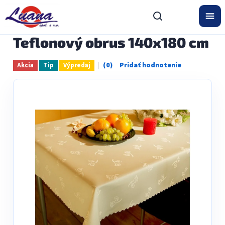
Prejsť
na
obsah
Teflonový obrus 140x180 cm
Akcia
Tip
Výpredaj
Priemerné
hodnotenie
produktu
je
0,0
z
5
hviezdičiek.