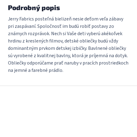
Podrobný popis
Jerry Fabrics posteľná bielizeň nesie deťom veľa zábavy
pri zaspávaní. Spoločnosť im budú robiť postavy zo
známych rozprávok. Nech si Vaše deti vyberú akékoľvek
hrdinu z kreslených filmov, detské obliečky budú vždy
dominantným prvkom detskej izbičky. Bavlnené obliečky
sú vyrobené z kvalitnej bavlny, ktorá je príjemná na dotyk.
Obliečky odporúčame prať naruby v pracích prostriedkoch
na jemné a farebné prádlo.
Z
á
p
ä
t
i
e