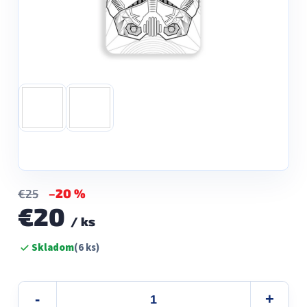
–20 %
€25
€20
/ ks
Jednotková
Skladom
(6 ks)
cena: