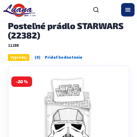
Prejsť
na
obsah
Posteľné prádlo STARWARS
(22382)
11288
Výpredaj
Priemerné
hodnotenie
produktu
je
0,0
–20 %
z
5
hviezdičiek.