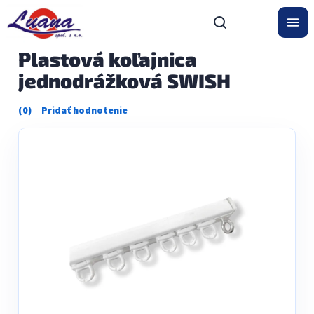
Prejsť
na
obsah
Plastová koľajnica
jednodrážková SWISH
Priemerné
hodnotenie
produktu
je
0,0
z
5
hviezdičiek.