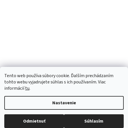
Tento web používa súbory cookie. Ďalším prechádzaním
tohto webu vyjadrujete súhlas s ich používaním. Viac
informácií
tu
.
Nastavenie
Vytvoril Shoptet
Robíme všetko pre to, aby sme vaše objednávky doručili
Odmietnuť
Súhlasím
Copyright 2026
Luana e-shop
. Všetky práva vyhradené.
čo najskôr. Ospravedlňujeme sa za prípadné oneskorenie
a ďakujeme za pochopenie.