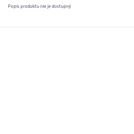
Popis produktu nie je dostupný
Z
á
p
ä
t
i
e