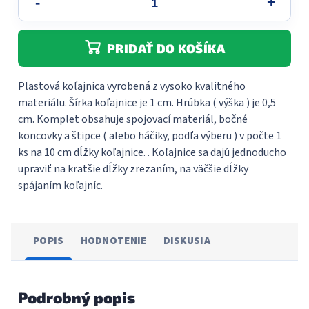
PRIDAŤ DO KOŠÍKA
Plastová koľajnica vyrobená z vysoko kvalitného
materiálu. Šírka koľajnice je 1 cm. Hrúbka ( výška ) je 0,5
cm. Komplet obsahuje spojovací materiál, bočné
koncovky a štipce ( alebo háčiky, podľa výberu ) v počte 1
ks na 10 cm dĺžky koľajnice. . Koľajnice sa dajú jednoducho
upraviť na kratšie dĺžky zrezaním, na väčšie dĺžky
spájaním koľajníc.
POPIS
HODNOTENIE
DISKUSIA
Podrobný popis