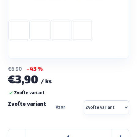
–43 %
€6,90
€3,90
/ ks
Jednotková
Zvoľte variant
cena:
Vzor