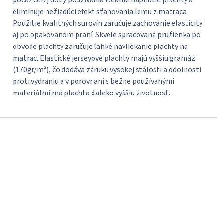
počas celej doby používania ideálne napnutie plachty a
eliminuje nežiadúci efekt sťahovania lemu z matraca.
Použitie kvalitných surovín zaručuje zachovanie elasticity
aj po opakovanom praní. Skvele spracovaná pružienka po
obvode plachty zaručuje ľahké navliekanie plachty na
matrac. Elastické jerseyové plachty majú vyššiu gramáž
(170gr/m²), čo dodáva záruku vysokej stálosti a odolnosti
proti vydraniu a v porovnaní s bežne používanými
materiálmi má plachta ďaleko vyššiu životnosť.
Z
á
p
ä
t
i
e