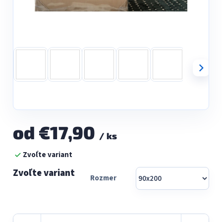
od
€17,90
/ ks
Jednotková
Zvoľte variant
cena:
Rozmer