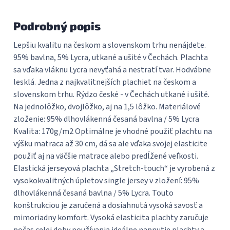
Podrobný popis
Lepšiu kvalitu na českom a slovenskom trhu nenájdete.
95% bavlna, 5% Lycra, utkané a ušité v Čechách. Plachta
sa vďaka vláknu Lycra nevyťahá a nestratí tvar. Hodvábne
lesklá. Jedna z najkvalitnejších plachiet na českom a
slovenskom trhu. Rýdzo české - v Čechách utkané i ušité.
Na jednolôžko, dvojlôžko, aj na 1,5 lôžko. Materiálové
zloženie: 95% dlhovlákenná česaná bavlna / 5% Lycra
Kvalita: 170g/m2 Optimálne je vhodné použiť plachtu na
výšku matraca až 30 cm, dá sa ale vďaka svojej elasticite
použiť aj na väčšie matrace alebo predĺžené veľkosti.
Elastická jerseyová plachta „Stretch-touch“ je vyrobená z
vysokokvalitných úpletov single jersey v zložení: 95%
dlhovlákenná česaná bavlna / 5% Lycra. Touto
konštrukciou je zaručená a dosiahnutá vysoká savosť a
mimoriadny komfort. Vysoká elasticita plachty zaručuje