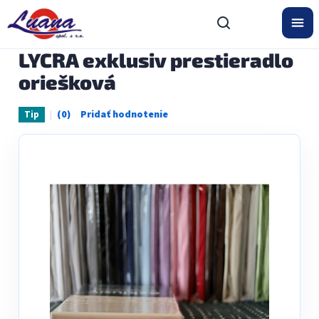
Prejsť
na
obsah
LYCRA exklusiv prestieradlo
oriešková
Tip
Priemerné
hodnotenie
produktu
je
0,0
z
5
hviezdičiek.