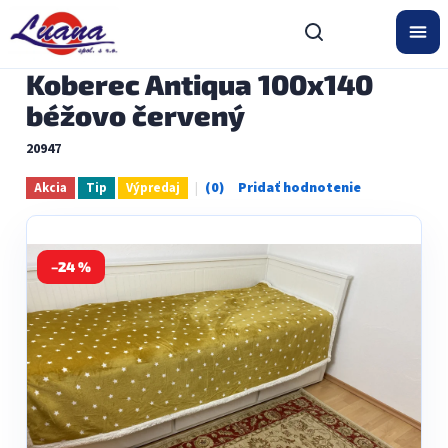
Prejsť
na
obsah
Koberec Antiqua 100x140
béžovo červený
20947
Akcia
Tip
Výpredaj
Priemerné
hodnotenie
produktu
je
0,0
–24 %
z
5
hviezdičiek.