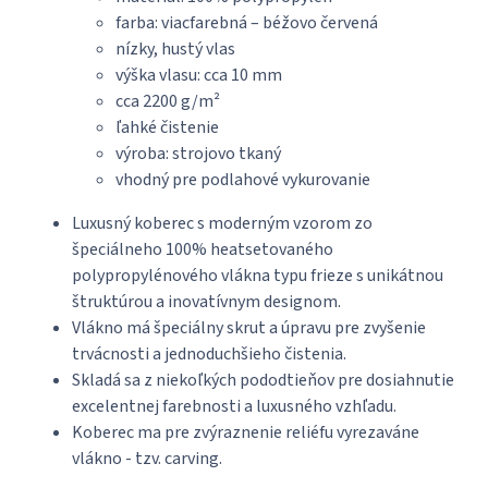
farba: viacfarebná – béžovo červená
nízky, hustý vlas
výška vlasu: cca 10 mm
cca 2200 g/m²
ľahké čistenie
výroba: strojovo tkaný
vhodný pre podlahové vykurovanie
Luxusný koberec s moderným vzorom zo
špeciálneho 100% heatsetovaného
polypropylénového vlákna typu frieze s unikátnou
štruktúrou a inovatívnym designom.
Vlákno má špeciálny skrut a úpravu pre zvyšenie
trvácnosti a jednoduchšieho čistenia.
Skladá sa z niekoľkých pododtieňov pre dosiahnutie
excelentnej farebnosti a luxusného vzhľadu.
Koberec ma pre zvýraznenie reliéfu vyrezaváne
vlákno - tzv. carving.