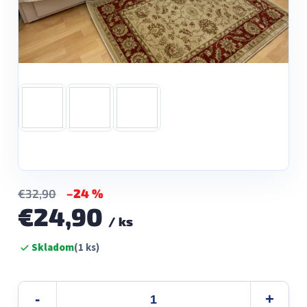
–24 %
€32,90
€24,90
/ ks
Jednotková
Skladom
(1 ks)
cena: