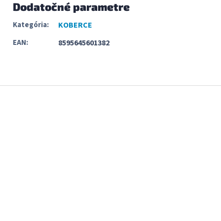
Dodatočné parametre
Kategória
:
KOBERCE
EAN
:
8595645601382
Z
á
p
ä
t
i
e