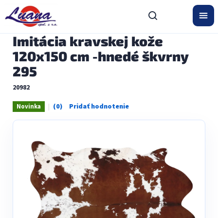
Prejsť
na
obsah
Imitácia kravskej kože
120x150 cm -hnedé škvrny
295
20982
Novinka
Priemerné
hodnotenie
produktu
je
0,0
z
5
hviezdičiek.