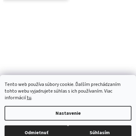
Tento web používa súbory cookie. Ďalším prechádzaním
tohto webu vyjadrujete súhlas s ich používaním. Viac
informácií
tu
.
Nastavenie
Vytvoril Shoptet
Robíme všetko pre to, aby sme vaše objednávky doručili
Odmietnuť
Súhlasím
Copyright 2026
Luana e-shop
. Všetky práva vyhradené.
čo najskôr. Ospravedlňujeme sa za prípadné oneskorenie