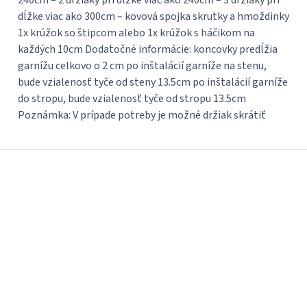
240cm – 2 držiaky pri dĺžke viac ako 240cm – 3 držiaky pri
dĺžke viac ako 300cm – kovová spojka skrutky a hmoždinky
1x krúžok so štipcom alebo 1x krúžok s háčikom na
každých 10cm Dodatočné informácie: koncovky predĺžia
garnížu celkovo o 2 cm po inštalácií garníže na stenu,
bude vzialenosť tyče od steny 13.5cm po inštalácií garníže
do stropu, bude vzialenosť tyče od stropu 13.5cm
Poznámka: V prípade potreby je možné držiak skrátiť
Z
á
p
ä
t
i
e