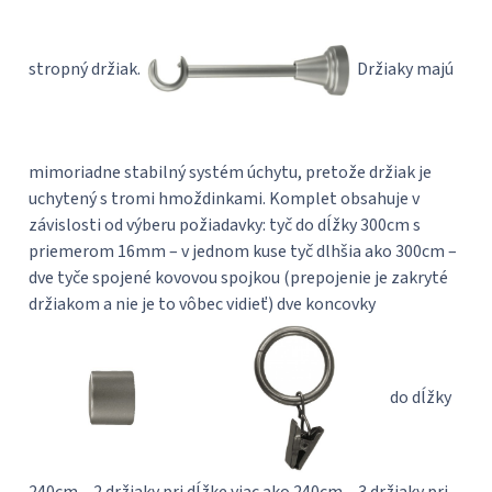
stropný držiak.
Držiaky majú
mimoriadne stabilný systém úchytu, pretože držiak je
uchytený s tromi hmoždinkami. Komplet obsahuje v
závislosti od výberu požiadavky: tyč do dĺžky 300cm s
priemerom 16mm – v jednom kuse tyč dlhšia ako 300cm –
dve tyče spojené kovovou spojkou (prepojenie je zakryté
držiakom a nie je to vôbec vidieť) dve koncovky
do dĺžky