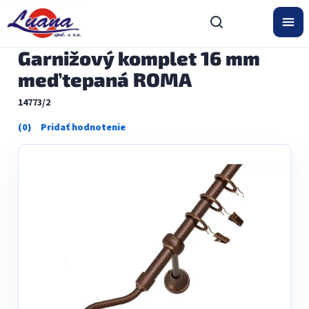
Prejsť
na
obsah
Garnižový komplet 16 mm
meď tepaná ROMA
14773/2
Priemerné
hodnotenie
produktu
je
0,0
z
5
hviezdičiek.