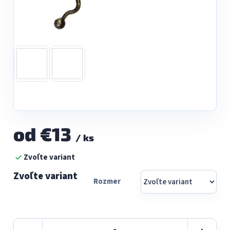
od
€13
/ ks
Jednotková
Zvoľte variant
cena:
Rozmer