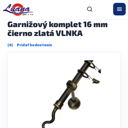
Prejsť
na
obsah
Garnižový komplet 16 mm
čierno zlatá VLNKA
Priemerné
hodnotenie
produktu
je
0,0
z
5
hviezdičiek.