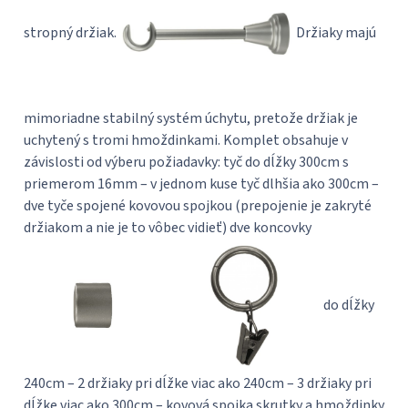
stropný držiak.
Držiaky majú
mimoriadne stabilný systém úchytu, pretože držiak je
uchytený s tromi hmoždinkami. Komplet obsahuje v
závislosti od výberu požiadavky: tyč do dĺžky 300cm s
priemerom 16mm – v jednom kuse tyč dlhšia ako 300cm –
dve tyče spojené kovovou spojkou (prepojenie je zakryté
držiakom a nie je to vôbec vidieť) dve koncovky
do dĺžky
240cm – 2 držiaky pri dĺžke viac ako 240cm – 3 držiaky pri
dĺžke viac ako 300cm – kovová spojka skrutky a hmoždinky