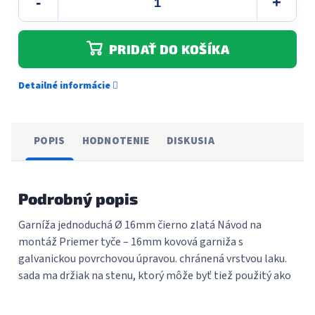
PRIDAŤ DO KOŠÍKA
Detailné informácie
POPIS
HODNOTENIE
DISKUSIA
Podrobný popis
Garníža jednoduchá Ø 16mm čierno zlatá Návod na
montáž Priemer tyče – 16mm kovová garniža s
galvanickou povrchovou úpravou. chránená vrstvou laku.
sada ma držiak na stenu, ktorý môže byť tiež použitý ako