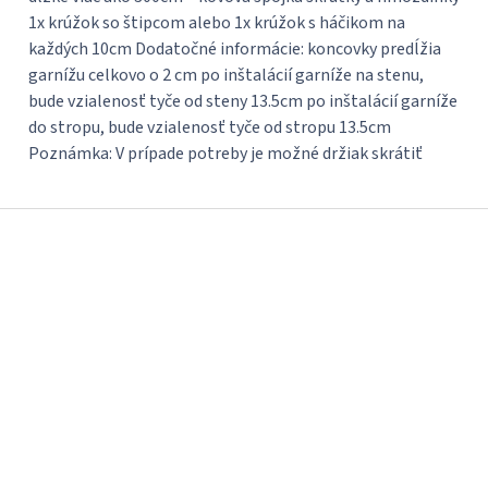
1x krúžok so štipcom alebo 1x krúžok s háčikom na
každých 10cm Dodatočné informácie: koncovky predĺžia
garnížu celkovo o 2 cm po inštalácií garníže na stenu,
bude vzialenosť tyče od steny 13.5cm po inštalácií garníže
do stropu, bude vzialenosť tyče od stropu 13.5cm
Poznámka: V prípade potreby je možné držiak skrátiť
Z
á
p
ä
t
i
e