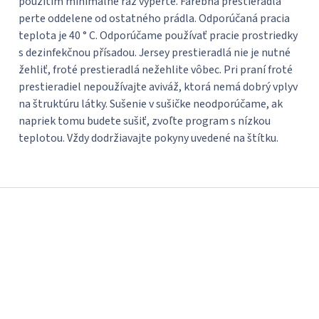
použitím minimálne raz vyperte. Farebná prestieradlá
perte oddelene od ostatného prádla. Odporúčaná pracia
teplota je 40 ° C. Odporúčame používať pracie prostriedky
s dezinfekčnou přísadou. Jersey prestieradlá nie je nutné
žehliť, froté prestieradlá nežehlite vôbec. Pri praní froté
prestieradiel nepoužívajte aviváž, ktorá nemá dobrý vplyv
na štruktúru látky. Sušenie v sušičke neodporúčame, ak
napriek tomu budete sušiť, zvoľte program s nízkou
teplotou. Vždy dodržiavajte pokyny uvedené na štítku.
Z
á
p
ä
t
i
e