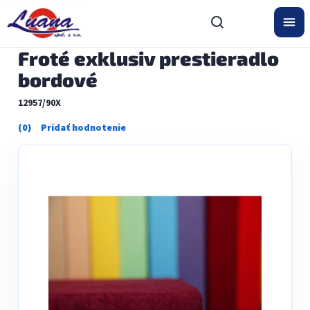
Prejsť
na
obsah
Froté exklusiv prestieradlo
bordové
12957/90X
Priemerné
hodnotenie
produktu
je
0,0
z
5
hviezdičiek.