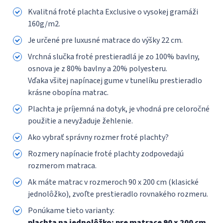
Kvalitná froté plachta Exclusive o vysokej gramáži
160g/m2.
Je určené pre luxusné matrace do výšky 22 cm.
Vrchná slučka froté prestieradlá je zo 100% bavlny,
osnova je z 80% bavlny a 20% polyesteru.
Vďaka všitej napínacej gume v tunelíku prestieradlo
krásne obopína matrac.
Plachta je príjemná na dotyk, je vhodná pre celoročné
použitie a nevyžaduje žehlenie.
Ako vybrať správny rozmer froté plachty?
Rozmery napínacie froté plachty zodpovedajú
rozmerom matraca.
Ak máte matrac v rozmeroch 90 x 200 cm (klasické
jednolôžko), zvoľte prestieradlo rovnakého rozmeru.
Ponúkame tieto varianty:
plachta na jednolôžko: pre matrace 90 x 200 cm