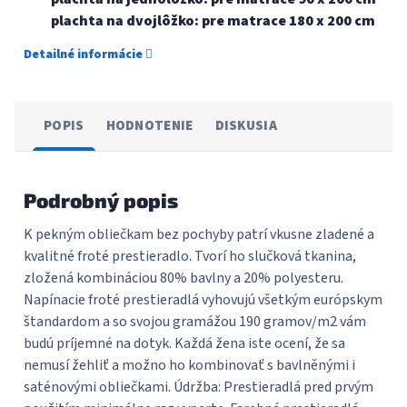
plachta na dvojlôžko: pre matrace 180 x 200 cm
Detailné informácie
POPIS
HODNOTENIE
DISKUSIA
Podrobný popis
K pekným obliečkam bez pochyby patrí vkusne zladené a
kvalitné froté prestieradlo. Tvorí ho slučková tkanina,
zložená kombináciou 80% bavlny a 20% polyesteru.
Napínacie froté prestieradlá vyhovujú všetkým európskym
štandardom a so svojou gramážou 190 gramov/m2 vám
budú príjemné na dotyk. Každá žena iste ocení, že sa
nemusí žehliť a možno ho kombinovať s bavlněnými i
saténovými obliečkami. Údržba: Prestieradlá pred prvým