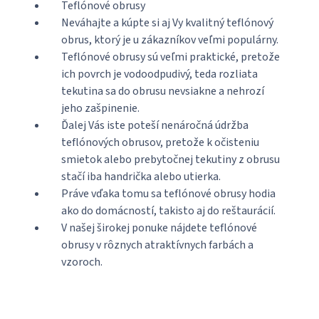
Teflónové obrusy
Neváhajte a kúpte si aj Vy kvalitný teflónový
obrus, ktorý je u zákazníkov veľmi populárny.
Teflónové obrusy sú veľmi praktické, pretože
ich povrch je vodoodpudivý, teda rozliata
tekutina sa do obrusu nevsiakne a nehrozí
jeho zašpinenie.
Ďalej Vás iste poteší nenáročná údržba
teflónových obrusov, pretože k očisteniu
smietok alebo prebytočnej tekutiny z obrusu
stačí iba handrička alebo utierka.
Práve vďaka tomu sa teflónové obrusy hodia
ako do domácností, takisto aj do reštaurácií.
V našej širokej ponuke nájdete teflónové
obrusy v rôznych atraktívnych farbách a
vzoroch.