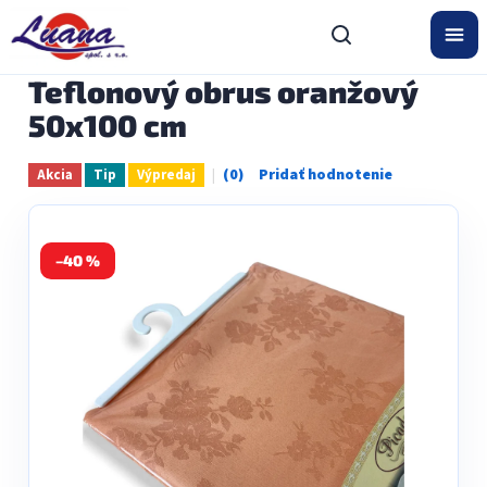
Prejsť
na
obsah
Teflonový obrus oranžový
50x100 cm
Akcia
Tip
Výpredaj
Priemerné
hodnotenie
produktu
je
0,0
–40 %
z
5
hviezdičiek.