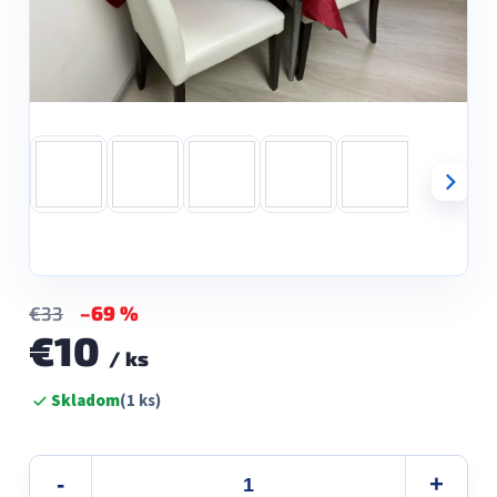
–69 %
€33
€10
/ ks
Jednotková
Skladom
(1 ks)
cena: