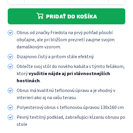
PRIDAŤ DO KOŠÍKA
Obrus od značky Friedola
na prvý pohľad pôsobí
obyčajne, ale pri bližšom prezretí zaujme svojim
damaškovým vzorom.
Dizajnovo čistý a pritom stále efektný.
Oblečte svoj stôl do nového kabáta s týmto fešákom,
ktorý
využitie nájde aj pri slávnostnejších
hostinách
.
Obrus má kvalitnú teflonovú úpravu a je vhodný v
interieri ako aj na vašu terasu.
Polyesterový obrus s teflonovou úpravou 130x160 cm
Pevný textilný podklad, zabraňujúci kĺzaniu obrusu po
stole