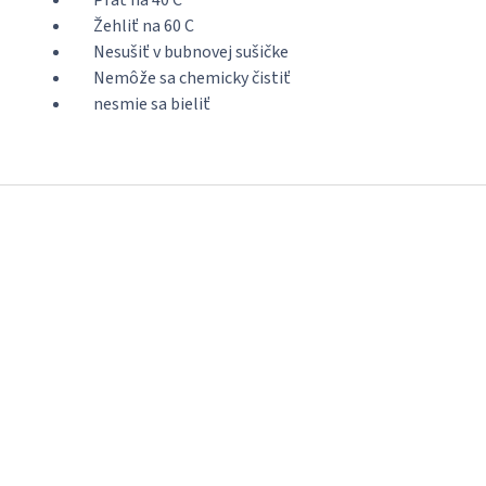
Prať na 40 C
Žehliť na 60 C
Nesušiť v bubnovej sušičke
Nemôže sa chemicky čistiť
nesmie sa bieliť
Z
á
p
ä
t
i
e