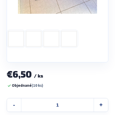
€6,50
/ ks
Jednotková
Objednané
(10 ks)
cena: