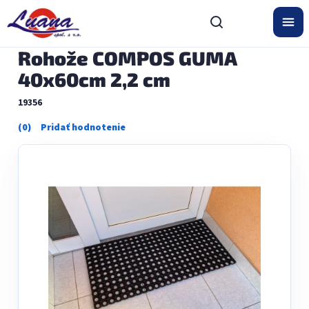
Prejsť
na
obsah
Rohože COMPOS GUMA
40x60cm 2,2 cm
19356
Priemerné
hodnotenie
produktu
je
0,0
z
5
hviezdičiek.