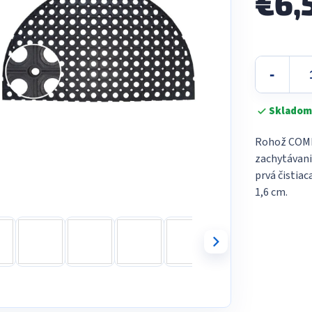
€6,
Jednotková
cena:
Skladom
Rohož COMPO
zachytávanie
prvá čistia
1,6 cm.