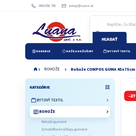
Prejsť
0903 950 799
eshop@luana.sk
na
obsah
HĽADAŤ
KOBERCE
KOŽE A KOŽUŠINY
BYTOVÝ TEXTIL
ROHOŽE
Rohože COMPOS GUMA 45x75cm
B
Preskočiť
o
KATEGÓRIE
kategórie
č
–27
BYTOVÝ TEXTIL
n
ý
ROHOŽE
p
a
Rohože gumené
n
Schodišťové nášľapy gumené
e