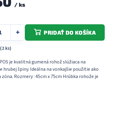
50
5
/ ks
hviezdičiek.
PRIDAŤ DO KOŠÍKA
(2 ks)
S je kvalitná gumená rohož slúžiaca na
 hrubej špiny. Ideálna na vonkajšie použitie ako
ca zóna. Rozmery : 45cm x 75cm Hrúbka rohože je