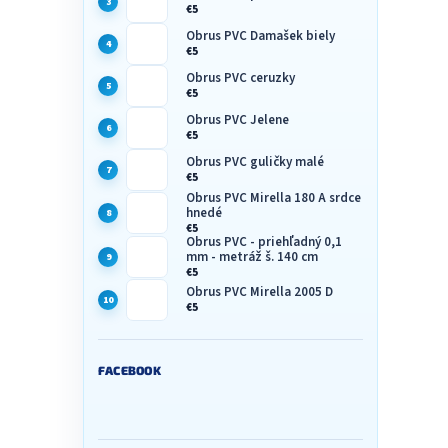
€5
Obrus PVC Damašek biely
€5
Obrus PVC ceruzky
€5
Obrus PVC Jelene
€5
Obrus PVC guličky malé
€5
Obrus PVC Mirella 180 A srdce
hnedé
€5
Obrus PVC - priehľadný 0,1
mm - metráž š. 140 cm
€5
Obrus PVC Mirella 2005 D
€5
FACEBOOK