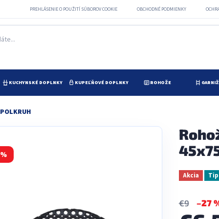
PREHLÁSENIE O POUŽITÍ SÚBOROV COOKIE
OBCHODNÉ PODMIENKY
OCHR
KUCHYNSKÉ DOPLNKY
KUPEĽŇOVÉ DOPLNKY
ROHOŽE
GARNI
 POLKRUH
Roho
45x7
 %
Akcia
Tip
–27 
€9