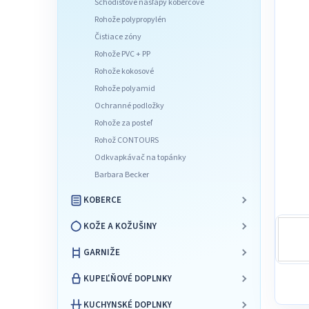
Schodišťové nášľapy kobercové
l
Rohože polypropylén
Čistiace zóny
Rohože PVC + PP
Rohože kokosové
Rohože polyamid
Ochranné podložky
Rohože za posteľ
Rohož CONTOURS
Odkvapkávač na topánky
Barbara Becker
KOBERCE
KOŽE A KOŽUŠINY
GARNIŽE
KUPEĽŇOVÉ DOPLNKY
KUCHYNSKÉ DOPLNKY