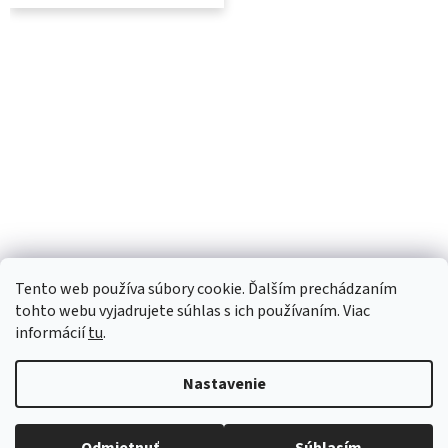
Tento web používa súbory cookie. Ďalším prechádzaním
tohto webu vyjadrujete súhlas s ich používaním. Viac
informácií
tu
.
Nastavenie
Vytvoril Shoptet
Robíme všetko pre to, aby sme vaše objednávky doručili
čo najskôr. Ospravedlňujeme sa za prípadné oneskorenie