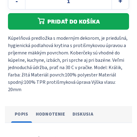
PRIDAŤ DO KOŠÍKA
Kúpelňová predložka s moderným dekorom, je priedušná,
hygienická podlahová krytina s protišmykovou úpravou a
príjemne mäkkým povrchom. Koberčeky sú vhodné do
kúpelne, kuchyne, izbách, pri sprche aj pri bazéne. Veľmi
jednoduchá údržba, prať na 30 C v pračke. Model: Králik,
Farba: žltá Materiál povrch:100% polyester Materiál
spodný:100% TPR protišmyková úprava Výška vlasu:
20mm
POPIS
HODNOTENIE
DISKUSIA