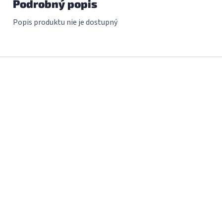
Podrobný popis
Popis produktu nie je dostupný
Z
á
p
ä
t
i
e