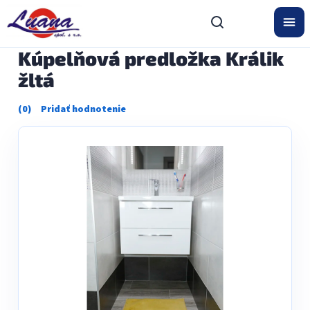
Prejsť
na
obsah
Kúpelňová predložka Králik
žltá
Priemerné
hodnotenie
produktu
je
0,0
z
5
hviezdičiek.