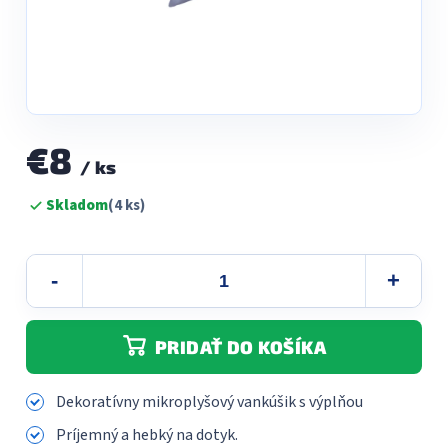
€8
/ ks
Jednotková
Skladom
(4 ks)
cena:
PRIDAŤ DO KOŠÍKA
Dekoratívny mikroplyšový vankúšik s výplňou
Príjemný a hebký na dotyk.