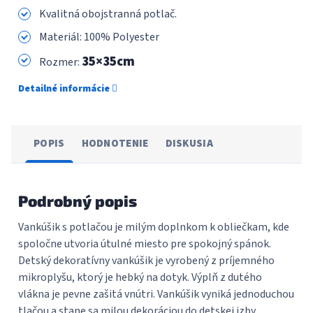
Kvalitná obojstranná potlač.
Materiál: 100% Polyester
35×35cm
Rozmer:
Detailné informácie
POPIS
HODNOTENIE
DISKUSIA
Podrobný popis
Vankúšik s potlačou je milým doplnkom k obliečkam, kde
spoločne utvoria útulné miesto pre spokojný spánok.
Detský dekoratívny vankúšik je vyrobený z príjemného
mikroplyšu, ktorý je hebký na dotyk. Výplň z dutého
vlákna je pevne zašitá vnútri. Vankúšik vyniká jednoduchou
tlačou a stane sa milou dekoráciou do detskej izby