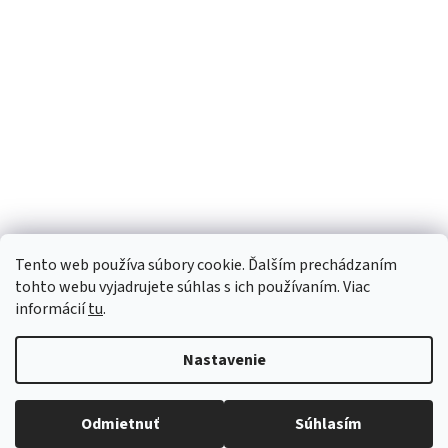
Tento web používa súbory cookie. Ďalším prechádzaním
tohto webu vyjadrujete súhlas s ich používaním. Viac
informácií
tu
.
Nastavenie
Vytvoril Shoptet
Robíme všetko pre to, aby sme vaše objednávky doručili
Odmietnuť
Súhlasím
Copyright 2026
Luana e-shop
. Všetky práva vyhradené.
čo najskôr. Ospravedlňujeme sa za prípadné oneskorenie
a ďakujeme za pochopenie.