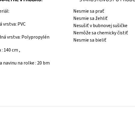
riál:
Nesmie sa prať
Nesmie sa žehliť
á vrstva: PVC
Nesušiť v bubnovej sušičke
Nemôže sa chemicky čistiť
ná vrstva: Polypropylén
Nesmie sa bieliť
a : 140 cm ,
a navinu na rolke : 20 bm