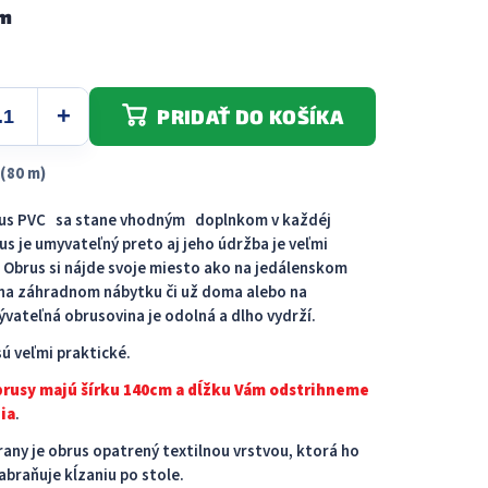
 m
5
hviezdičiek.
PRIDAŤ DO KOŠÍKA
(80 m)
rus PVC sa stane vhodným doplnkom v každéj
us je umyvateľný preto aj jeho údržba je veľmi
Obrus ​​si nájde svoje miesto ako na jedálenskom
j na záhradnom nábytku či už doma alebo na
vateľná obrusovina je odolná a dlho vydrží.
ú veľmi praktické.
brusy majú šírku 140cm a dĺžku Vám odstrihneme
ia
.
rany je obrus opatrený textilnou vrstvou, ktorá ho
abraňuje kĺzaniu po stole.