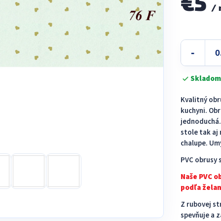
€5
/
Jednotková
cena:
Skladom
Kvalitný ob
kuchyni. Obr
jednoduchá. 
stole tak a
chalupe. Umý
PVC obrusy s
Naše PVC o
podľa želan
Z rubovej st
spevňuje a z