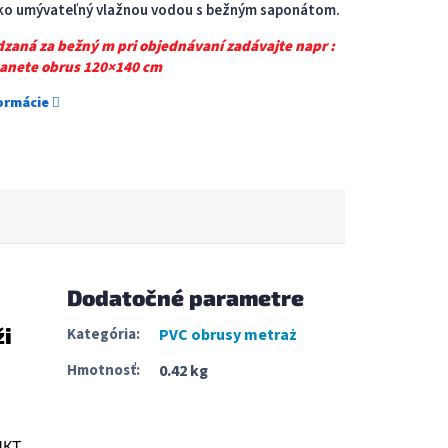
hko umývateľný vlažnou vodou s bežným saponátom.
dzaná za bežný m pri objednávaní zadávajte napr :
tanete obrus 120×140 cm
formácie
Dodatočné parametre
ži
Kategória
:
PVC obrusy metraż
Hmotnosť
:
0.42 kg
UKT