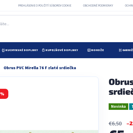
PREHLÁSENIE O POUŽITÍ SÚBOROV COOKIE
OBCHODNÉ PODMIENKY
OCHR
KUCHYNSKÉ DOPLNKY
KUPEĽŇOVÉ DOPLNKY
ROHOŽE
GARNI
Obrus PVC Mirella 76 F zlaté srdiečka
Obrus
srdie
 %
Novinka
–2
€6,50