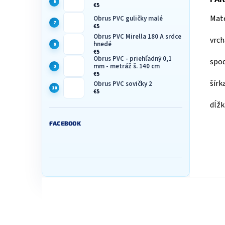
€5
Mate
Obrus PVC guličky malé
€5
Obrus PVC Mirella 180 A srdce
vrch
hnedé
€5
Obrus PVC - priehľadný 0,1
spod
mm - metráž š. 140 cm
€5
šírk
Obrus PVC sovičky 2
€5
dĺžk
FACEBOOK
Z
á
p
ä