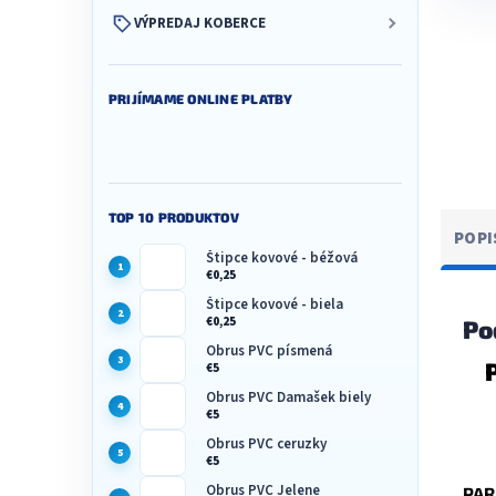
VÝPREDAJ KOBERCE
PRIJÍMAME ONLINE PLATBY
TOP 10 PRODUKTOV
POPI
Štipce kovové - béžová
€0,25
Štipce kovové - biela
€0,25
Po
Obrus PVC písmená
€5
Obrus PVC Damašek biely
€5
Obrus PVC ceruzky
€5
Obrus PVC Jelene
PAR