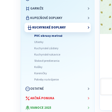
l
GARNIŽE
KUPEĽŇOVÉ DOPLNKY
KUCHYNSKÉ DOPLNKY
PVC obrusy metraż
Utierky
Kuchynské zástery
Kuchynské rukavice
Stolové prestierania
Košíky
Koreničky
Potreby na krájenie
OSTATNÉ
AKČNÁ PONUKA
VIANOCE 2025