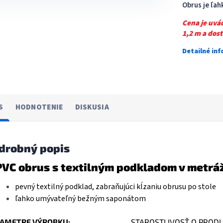
Obrus je ľa
Cena je uvá
1,2 m a dos
Detailné in
S
HODNOTENIE
DISKUSIA
drobný popis
PVC obrus s textilným podkladom v metrá
pevný textilný podklad, zabraňujúci kĺzaniu obrusu po stole
ľahko umývateľný bežným saponátom
AMETRE VÝROBKU:
STAROSTLIVOSŤ O PROD