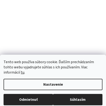
Tento web používa súbory cookie. Ďalším prechádzaním
tohto webu vyjadrujete súhlas s ich používaním. Viac
informácií
tu
.
Nastavenie
Vytvoril Shoptet
Robíme všetko pre to, aby sme vaše objednávky doručili
Odmietnuť
Súhlasím
Copyright 2026
Luana e-shop
. Všetky práva vyhradené.
čo najskôr. Ospravedlňujeme sa za prípadné oneskorenie
a ďakujeme za pochopenie.