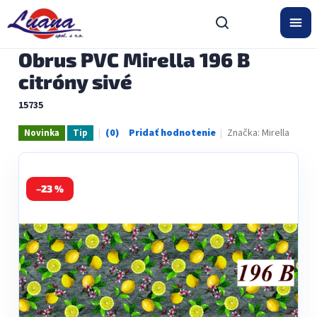
Prejsť
na
obsah
Obrus PVC Mirella 196 B
citróny sivé
15735
Značka:
Mirella
Novinka
Tip
Priemerné
hodnotenie
produktu
je
0,0
–23 %
z
5
hviezdičiek.