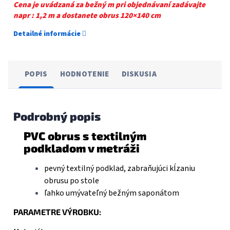
Cena je uvádzaná za bežný m pri objednávaní zadávajte
napr : 1,2 m a dostanete obrus 120×140 cm
Detailné informácie
POPIS
HODNOTENIE
DISKUSIA
Podrobný popis
PVC obrus s textilným
podkladom v metráži
pevný textilný podklad, zabraňujúci kĺzaniu
obrusu po stole
ľahko umývateľný bežným saponátom
PARAMETRE VÝROBKU: