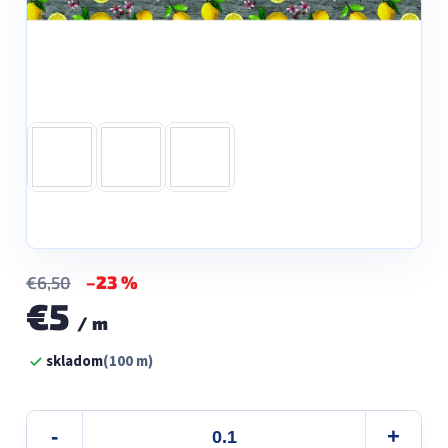
–23 %
€6,50
€5
/ m
Jednotková
skladom
(100 m)
cena: