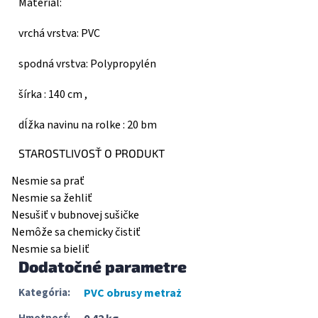
Materiál:
vrchá vrstva: PVC
spodná vrstva: Polypropylén
šírka : 140 cm ,
dĺžka navinu na rolke : 20 bm
STAROSTLIVOSŤ O PRODUKT
Nesmie sa prať
Nesmie sa žehliť
Nesušiť v bubnovej sušičke
Nemôže sa chemicky čistiť
Nesmie sa bieliť
Dodatočné parametre
Kategória
:
PVC obrusy metraż