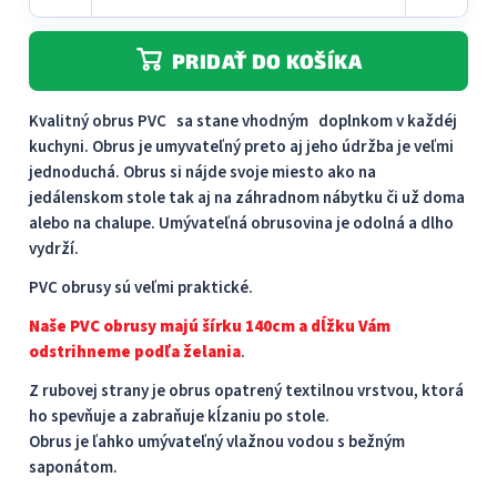
PRIDAŤ DO KOŠÍKA
Kvalitný obrus PVC sa stane vhodným doplnkom v každéj
kuchyni. Obrus je umyvateľný preto aj jeho údržba je veľmi
jednoduchá. Obrus ​​si nájde svoje miesto ako na
jedálenskom stole tak aj na záhradnom nábytku či už doma
alebo na chalupe. Umývateľná obrusovina je odolná a dlho
vydrží.
PVC obrusy sú veľmi praktické.
Naše PVC obrusy majú šírku 140cm a dĺžku Vám
odstrihneme podľa želania
.
Z rubovej strany je obrus opatrený textilnou vrstvou, ktorá
ho spevňuje a zabraňuje kĺzaniu po stole.
Obrus je ľahko umývateľný vlažnou vodou s bežným
saponátom.