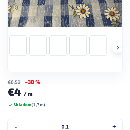
–38 %
€6,50
€4
/ m
Jednotková
Skladom
(1,7 m)
cena: