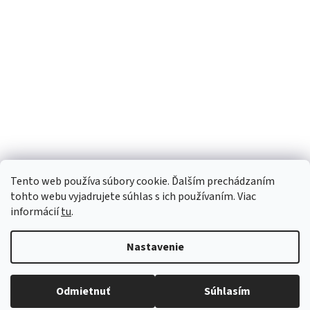
Tento web používa súbory cookie. Ďalším prechádzaním
tohto webu vyjadrujete súhlas s ich používaním. Viac
informácií
tu
.
Nastavenie
Vytvoril Shoptet
Robíme všetko pre to, aby sme vaše objednávky doručili
Odmietnuť
Súhlasím
Copyright 2026
Luana e-shop
. Všetky práva vyhradené.
čo najskôr. Ospravedlňujeme sa za prípadné oneskorenie
a ďakujeme za pochopenie.