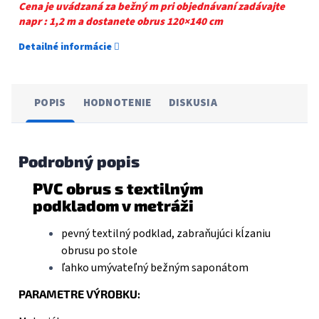
Cena je uvádzaná za bežný m pri objednávaní zadávajte
napr : 1,2 m a dostanete obrus 120×140 cm
Detailné informácie
POPIS
HODNOTENIE
DISKUSIA
Podrobný popis
PVC obrus s textilným
podkladom v metráži
pevný textilný podklad, zabraňujúci kĺzaniu
obrusu po stole
ľahko umývateľný bežným saponátom
PARAMETRE VÝROBKU: