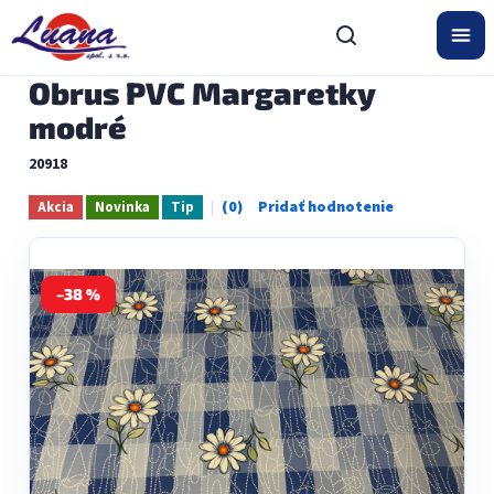
Prejsť
na
obsah
Obrus PVC Margaretky
modré
20918
Akcia
Novinka
Tip
Priemerné
hodnotenie
produktu
je
0,0
–38 %
z
5
hviezdičiek.