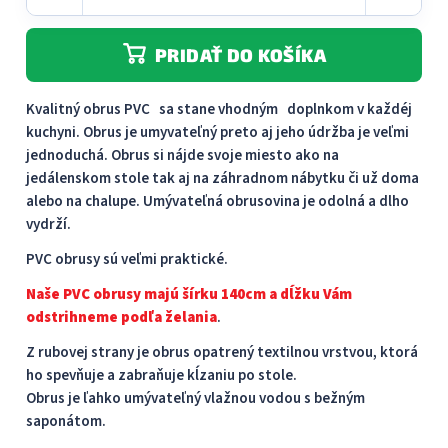
PRIDAŤ DO KOŠÍKA
Kvalitný obrus PVC sa stane vhodným doplnkom v každéj
kuchyni. Obrus je umyvateľný preto aj jeho údržba je veľmi
jednoduchá. Obrus ​​si nájde svoje miesto ako na
jedálenskom stole tak aj na záhradnom nábytku či už doma
alebo na chalupe. Umývateľná obrusovina je odolná a dlho
vydrží.
PVC obrusy sú veľmi praktické.
Naše PVC obrusy majú šírku 140cm a dĺžku Vám
odstrihneme podľa želania
.
Z rubovej strany je obrus opatrený textilnou vrstvou, ktorá
ho spevňuje a zabraňuje kĺzaniu po stole.
Obrus je ľahko umývateľný vlažnou vodou s bežným
saponátom.