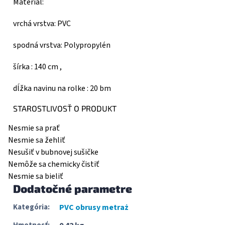
Materiál:
vrchá vrstva: PVC
spodná vrstva: Polypropylén
šírka : 140 cm ,
dĺžka navinu na rolke : 20 bm
STAROSTLIVOSŤ O PRODUKT
Nesmie sa prať
Nesmie sa žehliť
Nesušiť v bubnovej sušičke
Nemôže sa chemicky čistiť
Nesmie sa bieliť
Dodatočné parametre
Kategória
:
PVC obrusy metraż