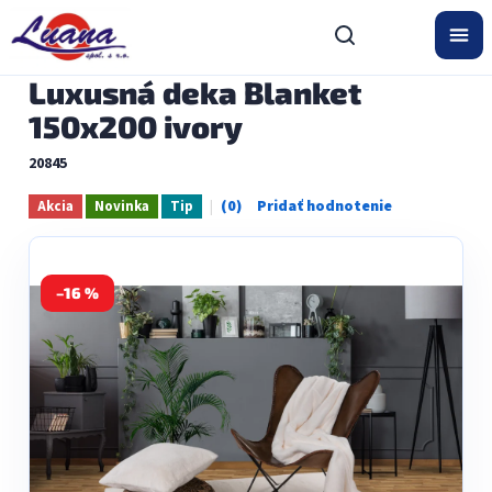
Prejsť
na
obsah
Luxusná deka Blanket
150x200 ivory
20845
Akcia
Novinka
Tip
Priemerné
hodnotenie
produktu
je
0,0
–16 %
z
5
hviezdičiek.