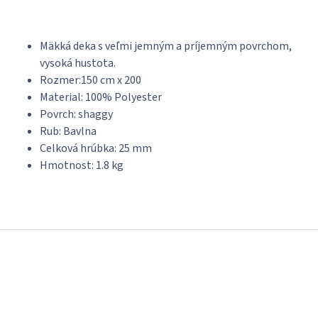
Mäkká deka s veľmi jemným a príjemným povrchom,
vysoká hustota.
Rozmer:150 cm x 200
Material: 100% Polyester
Povrch: shaggy
Rub: Bavlna
Celková hrúbka: 25 mm
Hmotnost: 1.8 kg
Z
á
p
ä
t
i