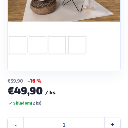
–16 %
€59,90
€49,90
/ ks
Jednotková
Skladom
(2 ks)
cena: