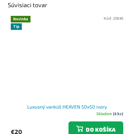
Súvisiaci tovar
Kód:
20846
Novinka
Tip
Luxusný vankúš HEAVEN 50x50 ivory
Skladom
(6 ks)
DO KOŠÍKA
€20