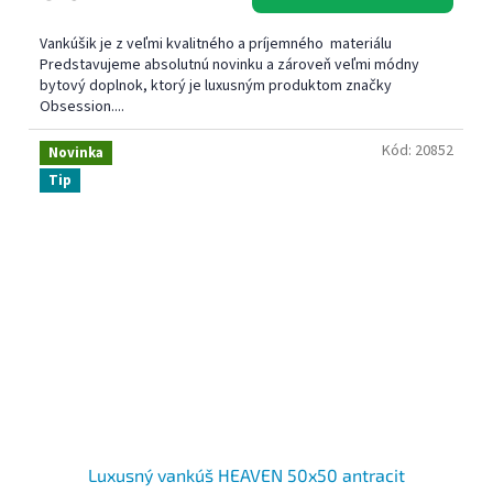
Vankúšik je z veľmi kvalitného a príjemného materiálu
Predstavujeme absolutnú novinku a zároveň veľmi módny
bytový doplnok, ktorý je luxusným produktom značky
Obsession....
Kód:
20852
Novinka
Tip
Luxusný vankúš HEAVEN 50x50 antracit