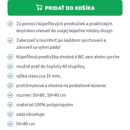
PRIDAŤ DO KOŠÍKA
Za pomoci kúpeľňových predložiek a praktických
doplnkov vnesieš do svojej kúpeľne módny dizajn.
Zabezpeč si komfort po každom sprchovaní a
zároveň sa vyhni pádu!
Kúpeľňová predložka vhodná k WC vani alebo sprche
možné prať do teploty 40 stupňov,
výška vlasu cca 10 mm,
protišmyková a vhodná na podlahové kúrenie.
rozmer: 50×80 , 50×40 cm
material:100% polypropylen
sada obsahuje:
50×80 cm