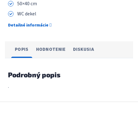
50×40 cm
WC dekel
Detailné informácie
POPIS
HODNOTENIE
DISKUSIA
Podrobný popis
.
Z
á
p
ä
t