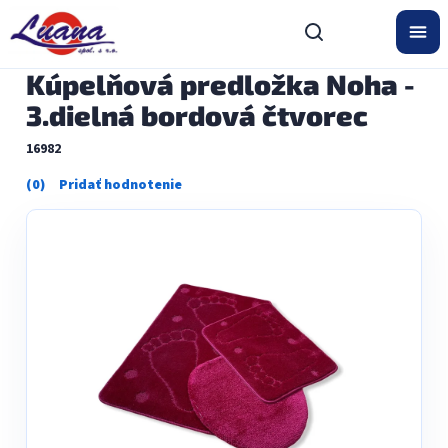
Prejsť
na
obsah
Kúpelňová predložka Noha -
3.dielná bordová čtvorec
16982
Priemerné
hodnotenie
produktu
je
0,0
z
5
hviezdičiek.