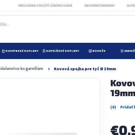
PREHLÁSENIE O POUŽITÍ SÚBOROV COOKIE
OBCHODNÉ PODMIENKY
OCHR
KUCHYNSKÉ DOPLNKY
KUPEĽŇOVÉ DOPLNKY
ROHOŽE
GARNI
íslušenstvo ku garnižiam
Kovová spojka pre tyč Ø 19mm
Kovov
19m
Priemerné
hodnotenie
produktu
je
€0,
0,0
z