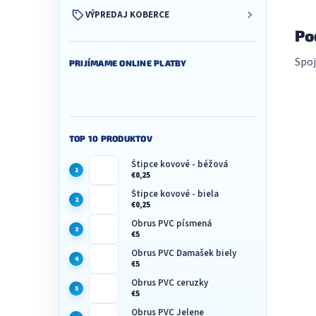
VÝPREDAJ KOBERCE
Po
Spoj
PRIJÍMAME ONLINE PLATBY
TOP 10 PRODUKTOV
Štipce kovové - béžová
€0,25
Štipce kovové - biela
€0,25
Obrus PVC písmená
€5
Obrus PVC Damašek biely
€5
Obrus PVC ceruzky
€5
Obrus PVC Jelene