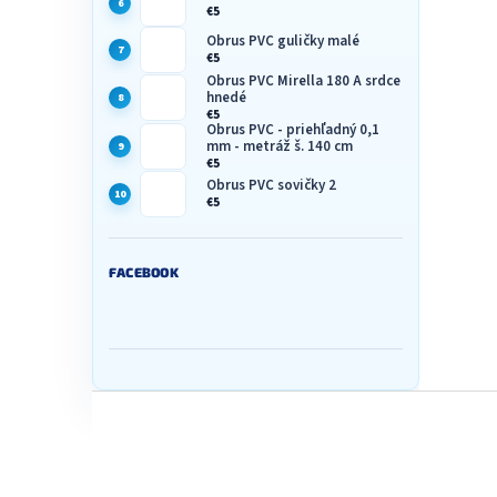
€5
Obrus PVC guličky malé
€5
Obrus PVC Mirella 180 A srdce
hnedé
€5
Obrus PVC - priehľadný 0,1
mm - metráž š. 140 cm
€5
Obrus PVC sovičky 2
€5
FACEBOOK
Z
á
p
ä