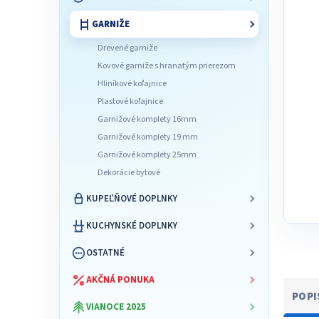
l
GARNIŽE
Drevené garniže
Kovové garniže s hranatým prierezom
Hliníkové koľajnice
Plastové koľajnice
Garnižové komplety 16mm
Garnižové komplety 19 mm
Garnižové komplety 25mm
Dekorácie bytové
KUPEĽŇOVÉ DOPLNKY
KUCHYNSKÉ DOPLNKY
OSTATNÉ
AKČNÁ PONUKA
POPI
VIANOCE 2025