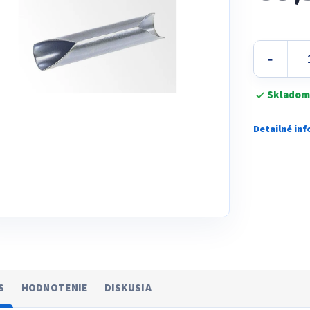
5
Jednotková
hviezdičiek.
cena:
Skladom
Detailné in
S
HODNOTENIE
DISKUSIA