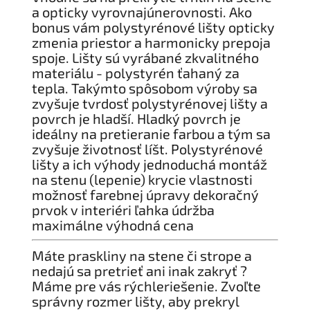
a opticky vyrovnajúnerovnosti. Ako
bonus vám polystyrénové lišty opticky
zmenia priestor a harmonicky prepoja
spoje. Lišty sú vyrábané zkvalitného
materiálu - polystyrén ťahaný za
tepla. Takýmto spôsobom výroby sa
zvyšuje tvrdosť polystyrénovej lišty a
povrch je hladší. Hladký povrch je
ideálny na pretieranie farbou a tým sa
zvyšuje životnosť líšt. Polystyrénové
lišty a ich výhody jednoduchá montáž
na stenu (lepenie) krycie vlastnosti
možnosť farebnej úpravy dekoračný
prvok v interiéri ľahka údržba
maximálne výhodná cena
Máte praskliny na stene či strope a
nedajú sa pretrieť ani inak zakryť ?
Máme pre vás rýchleriešenie. Zvoľte
správny rozmer lišty, aby prekryl