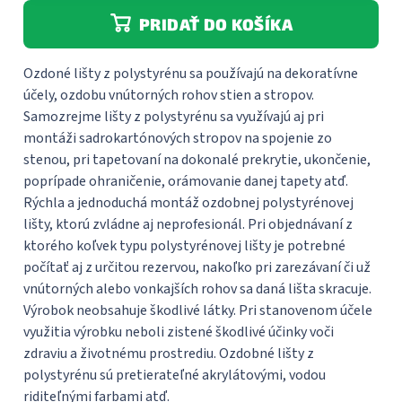
PRIDAŤ DO KOŠÍKA
Ozdoné lišty z polystyrénu sa používajú na dekoratívne
účely, ozdobu vnútorných rohov stien a stropov.
Samozrejme lišty z polystyrénu sa využívajú aj pri
montáži sadrokartónových stropov na spojenie zo
stenou, pri tapetovaní na dokonalé prekrytie, ukončenie,
poprípade ohraničenie, orámovanie danej tapety atď.
Rýchla a jednoduchá montáž ozdobnej polystyrénovej
lišty, ktorú zvládne aj neprofesionál. Pri objednávaní z
ktorého koľvek typu polystyrénovej lišty je potrebné
počítať aj z určitou rezervou, nakoľko pri zarezávaní či už
vnútorných alebo vonkajších rohov sa daná lišta skracuje.
Výrobok neobsahuje škodlivé látky. Pri stanovenom účele
využitia výrobku neboli zistené škodlivé účinky voči
zdraviu a životnému prostrediu. Ozdobné lišty z
polystyrénu sú pretierateľné akrylátovými, vodou
riditeľnými farbami atď.