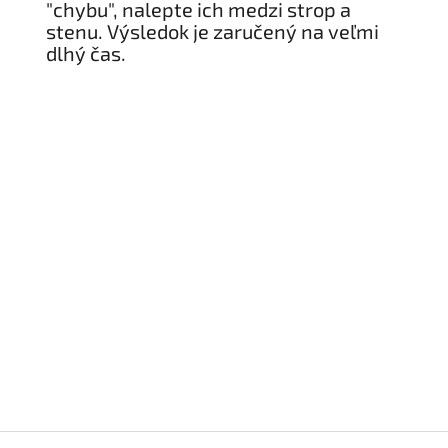
"chybu", nalepte ich medzi strop a
stenu. Výsledok je zaručený na veľmi
dlhý čas.
PRIDAŤ HODNOTENIE
Buďte prvý, kto napíše príspevok k tejto položke.
Len registrovaní používatelia môžu pridávať
príspevky. Prosím
prihláste sa
alebo sa
zaregistrujte
.
Z