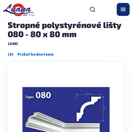
Prejsť
na
obsah
Stropné polystyrénové lišty
080 - 80 x 80 mm
16493
Priemerné
hodnotenie
produktu
je
0,0
z
5
hviezdičiek.