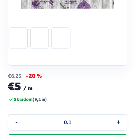
–20 %
€6,25
€5
/ m
Jednotková
Skladom
(9,2 m)
cena: