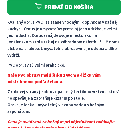
PRIDAŤ DO KOŠÍKA
Kvalitný obrus PVC sa stane vhodným doplnkom v každéj
kuchyni. Obrus je umyvateľný preto aj jeho údržba je veľmi
jednoduchá. Obrus ​​si nájde svoje miesto ako na
jedálenskom stole tak aj na záhradnom nábytku či už doma
alebo na chalupe. Umývateľná obrusovina je odolná a dlho
vydrží.
PVC obrusy sú veľmi praktické.
Naše PVC obrusy majú šírku 140cm a dĺžku Vám
odstrihneme podľa želania
.
Z rubovej strany je obrus opatrený textilnou vrstvou, ktorá
ho spevňuje a zabraňuje kĺzaniu po stole.
Obrus je ľahko umývateľný vlažnou vodou s bežným
saponátom.
Cena je uvádzaná za bežný m pri objednávaní zadávajte
napr : 1,2 m a dostanete obrus 120×140 cm