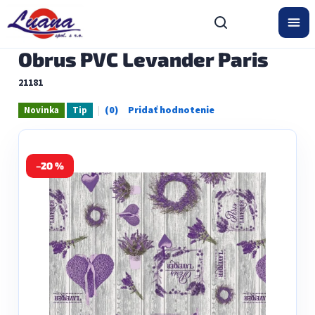
Prejsť
na
obsah
Obrus PVC Levander Paris
21181
Novinka
Tip
Priemerné
hodnotenie
produktu
je
0,0
–20 %
z
5
hviezdičiek.