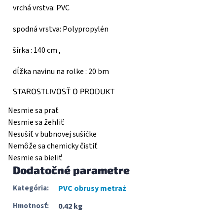
vrchá vrstva: PVC
spodná vrstva: Polypropylén
šírka : 140 cm ,
dĺžka navinu na rolke : 20 bm
STAROSTLIVOSŤ O PRODUKT
Nesmie sa prať
Nesmie sa žehliť
Nesušiť v bubnovej sušičke
Nemôže sa chemicky čistiť
Nesmie sa bieliť
Dodatočné parametre
Kategória
:
PVC obrusy metraż
Hmotnosť
:
0.42 kg