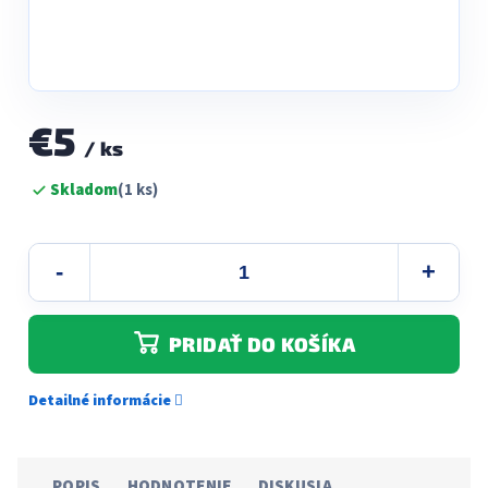
€5
/ ks
Jednotková
Skladom
(1 ks)
cena:
PRIDAŤ DO KOŠÍKA
Detailné informácie
POPIS
HODNOTENIE
DISKUSIA