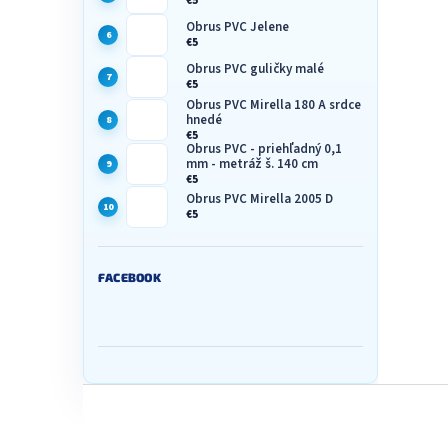
€5
Obrus PVC Jelene
€5
Obrus PVC guličky malé
€5
Obrus PVC Mirella 180 A srdce
hnedé
€5
Obrus PVC - priehľadný 0,1
mm - metráž š. 140 cm
€5
Obrus PVC Mirella 2005 D
€5
FACEBOOK
Z
á
p