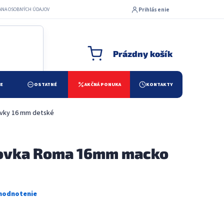
Prihlásenie
ANA OSOBNÝCH ÚDAJOV
Prázdny košík
NÁKUPNÝ KOŠÍK
ŽE
OSTATNÉ
AKČNÁ PONUKA
KONTAKTY
vky 16 mm detské
ovka Roma 16mm macko