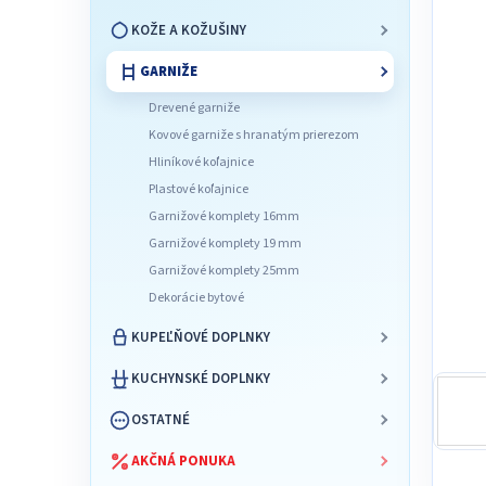
n
e
KOŽE A KOŽUŠINY
l
GARNIŽE
Drevené garniže
Kovové garniže s hranatým prierezom
Hliníkové koľajnice
Plastové koľajnice
Garnižové komplety 16mm
Garnižové komplety 19 mm
Garnižové komplety 25mm
Dekorácie bytové
KUPEĽŇOVÉ DOPLNKY
KUCHYNSKÉ DOPLNKY
OSTATNÉ
AKČNÁ PONUKA