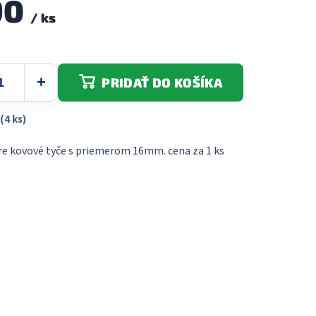
90
/ ks
PRIDAŤ DO KOŠÍKA
(4 ks)
e kovové tyče s priemerom 16mm. cena za 1 ks