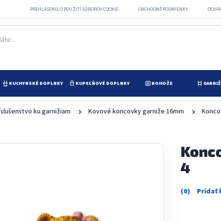
PREHLÁSENIE O POUŽITÍ SÚBOROV COOKIE
OBCHODNÉ PODMIENKY
OCHR
KUCHYNSKÉ DOPLNKY
KUPEĽŇOVÉ DOPLNKY
ROHOŽE
GARNI
íslušenstvo ku garnižiam
Kovové koncovky garniže 16mm
Konco
Konc
4
Priemerné
hodnotenie
produktu
je