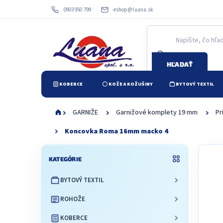
Prejsť
0903 950 799
eshop@luana.sk
na
obsah
HĽADAŤ
KOBERCE
KOŽE A KOŽUŠINY
BYTOVÝ TEXTIL
GARNIŽE
Garnižové komplety 19 mm
Pr
Koncovka Roma 16mm macko 4
B
Preskočiť
o
KATEGÓRIE
kategórie
č
BYTOVÝ TEXTIL
n
ý
ROHOŽE
p
a
KOBERCE