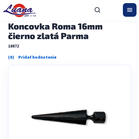
Prejsť
na
obsah
Koncovka Roma 16mm
čierno zlatá Parma
18872
Priemerné
hodnotenie
produktu
je
0,0
z
5
hviezdičiek.