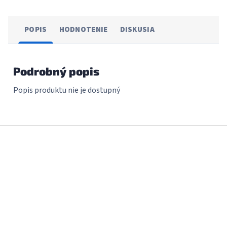
POPIS
HODNOTENIE
DISKUSIA
Podrobný popis
Popis produktu nie je dostupný
Z
á
p
ä
t
i
e