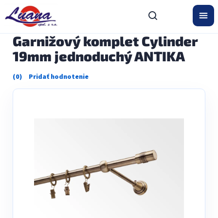
Prejsť
na
obsah
Garnižový komplet Cylinder
19mm jednoduchý ANTIKA
Priemerné
hodnotenie
produktu
je
0,0
z
5
hviezdičiek.