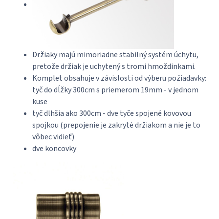
Držiaky majú mimoriadne stabilný systém úchytu,
pretože držiak je uchytený s tromi hmoždinkami.
Komplet obsahuje v závislosti od výberu požiadavky:
tyč do dĺžky 300cm s priemerom 19mm - v jednom
kuse
tyč dlhšia ako 300cm - dve tyče spojené kovovou
spojkou (prepojenie je zakryté držiakom a nie je to
vôbec vidieť)
dve koncovky