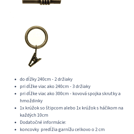
do dĺžky 240cm - 2 držiaky
pri dĺžke viac ako 240cm - 3 držiaky
pri dĺžke viac ako 300cm - kovová spojka skrutky a
hmoždinky
1x krúžok so štipcom alebo 1x krúžok s háčikom na
každých 10cm
Dodatočné informácie:
koncovky predĺžia garnížu celkovo o 2 cm