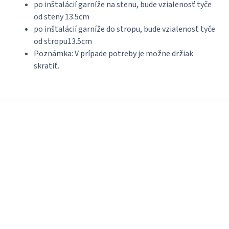
po inštalácií garníže na stenu, bude vzialenosť tyče
od steny 13.5cm
po inštalácií garníže do stropu, bude vzialenosť tyče
od stropu13.5cm
Poznámka: V prípade potreby je možne držiak
skratiť.
Z
á
p
ä
t
i
e