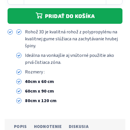
PRIDAŤ DO KOŠÍKA
Rohož 3D je kvalitná rohož z polypropylénu na
kvalitnej gume slúžiaca na zachytávanie hrubej
špiny.
Ideálna na vonkajšie aj vnútorné použitie ako
prvá čistiaca zóna.
Rozmery :
40cm x 60 cm
60cm x 90 cm
80cm x 120 cm
POPIS
HODNOTENIE
DISKUSIA