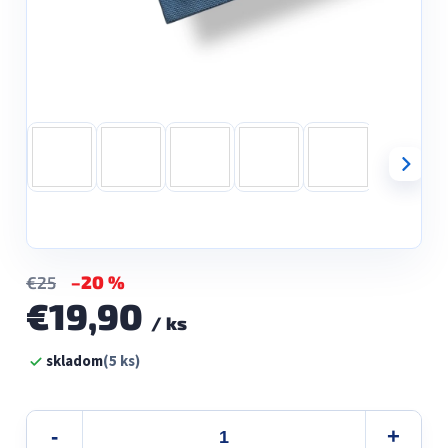
–20 %
€25
€19,90
/ ks
Jednotková
skladom
(5 ks)
cena: