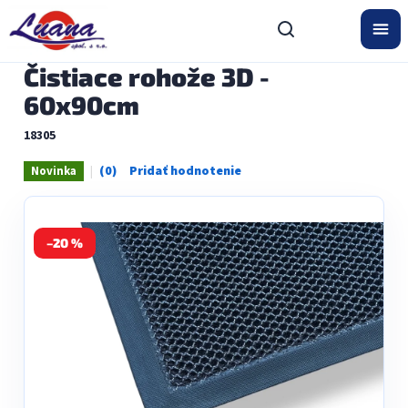
Prejsť
na
obsah
Čistiace rohože 3D -
60x90cm
18305
Novinka
Priemerné
hodnotenie
produktu
je
0,0
–20 %
z
5
hviezdičiek.