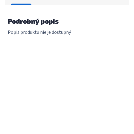
Podrobný popis
Popis produktu nie je dostupný
Z
á
p
ä
t
i
e