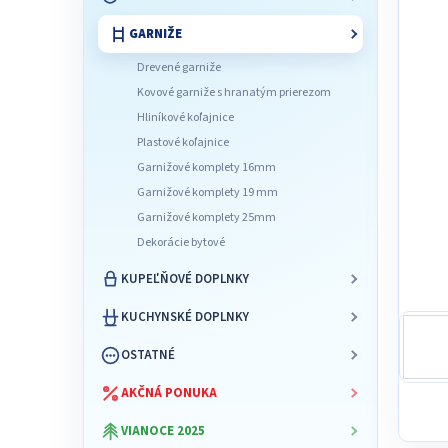
l
GARNIŽE
Drevené garniže
Kovové garniže s hranatým prierezom
Hliníkové koľajnice
Plastové koľajnice
Garnižové komplety 16mm
Garnižové komplety 19 mm
Garnižové komplety 25mm
Dekorácie bytové
KUPEĽŇOVÉ DOPLNKY
KUCHYNSKÉ DOPLNKY
OSTATNÉ
AKČNÁ PONUKA
VIANOCE 2025