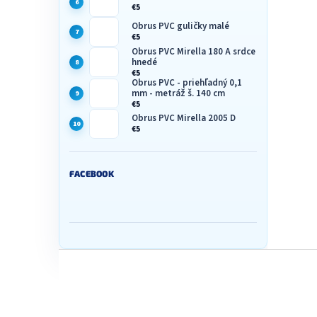
€5
Obrus PVC guličky malé
€5
Obrus PVC Mirella 180 A srdce
hnedé
€5
Obrus PVC - priehľadný 0,1
mm - metráž š. 140 cm
€5
Obrus PVC Mirella 2005 D
€5
FACEBOOK
Z
á
p
ä