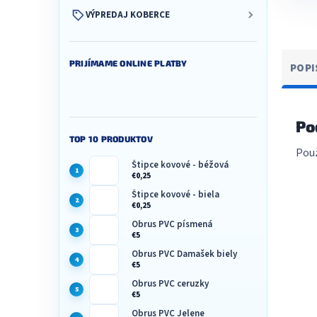
VÝPREDAJ KOBERCE
PRIJÍMAME ONLINE PLATBY
POPI
Po
TOP 10 PRODUKTOV
Použ
Štipce kovové - béžová
€0,25
Štipce kovové - biela
€0,25
Obrus PVC písmená
€5
Obrus PVC Damašek biely
€5
Obrus PVC ceruzky
€5
Obrus PVC Jelene