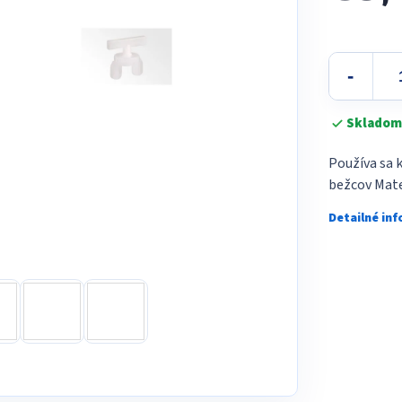
5
Jednotková
hviezdičiek.
cena:
Skladom
Používa sa k
bežcov Mater
Detailné in