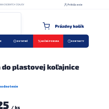
Prihlásenie
ANA OSOBNÝCH ÚDAJOV
Prázdny košík
NÁKUPNÝ KOŠÍK
ŽE
OSTATNÉ
AKČNÁ PONUKA
KONTAKTY
 do plastovej koľajnice
25
/ ks